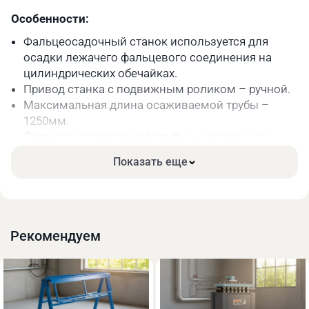
Особенности:
Фальцеосадочный станок используется для
осадки лежачего фальцевого соединения на
цилиндрических обечайках.
Привод станка с подвижным роликом – ручной.
Максимальная длина осаживаемой трубы –
1250мм.
Диаметр осаживаемой трубы – неограничен.
Достаточно небольшая масса
Показать еще
фальцеосадочного станка, делает его
мобильным и при необходимости можно легко
перемещать данный инструмент с одного
строительного объекта на другой.
Рекомендуем
Дополнительные опции:
Напольная стойка