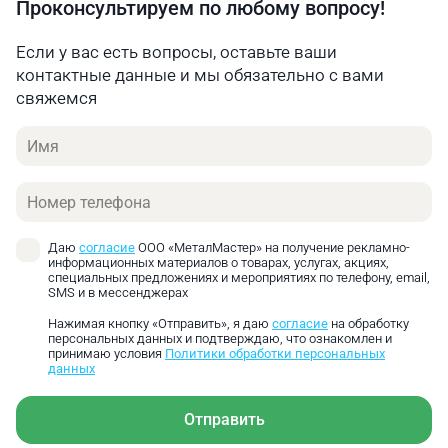
Проконсультируем по любому вопросу!
Максим
Если у вас есть вопросы, оставьте ваши
Ролики надежные?
контактные данные и мы обязательно с вами
свяжемся
Александр Куликов
Имя
Технический директор
ООО «МеталМастер»
Здравствуйте! Станок может похвастаться
Телефон
высокой износостойкосють применяемых
роликов.
Даю
согласие
ООО «МеталМастер» на получение рекламно-
информационных материалов о товарах, услугах, акциях,
специальных предложениях и мероприятиях по телефону, email,
SMS и в мессенджерах
20.08.2021 в 11:08
Нажимая кнопку «Отправить», я даю
согласие
на обработку
персональных данных и подтверждаю, что ознакомлен и
Андрей Тетерин
принимаю условия
Политики обработки персональных
Какой максимальный диаметр осаживаемой трубы?
данных
Александр Куликов
Отправить
Технический директор