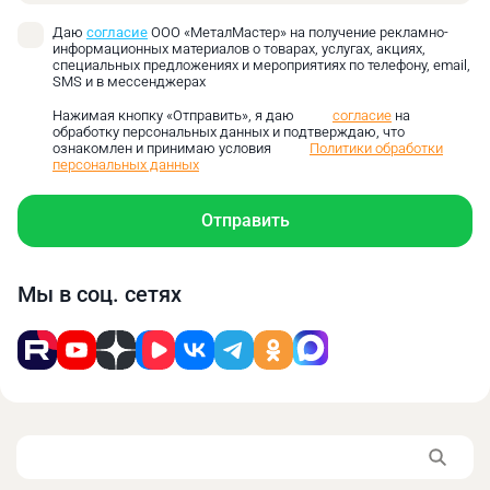
Модификации выпускаются под стандартное
Даю
согласие
ООО «МеталМастер» на получение рекламно-
бытовое напряжение 220V и под промышленную
информационных материалов о товарах, услугах, акциях,
специальных предложениях и мероприятиях по телефону, email,
трёхфазную сеть 380V.
SMS и в мессенджерах
Рейсмусовые. Специализированные
Нажимая кнопку «Отправить», я даю
согласие
на
малогабаритные устройства, такие как MWP-318.
обработку персональных данных и подтверждаю, что
Они незаменимы, когда требуется пропустить
ознакомлен и принимаю условия
Политики обработки
персональных данных
заготовку через ножевой вал для получения
абсолютно одинаковой толщины по всей длине
Отправить
доски или щита.
Распиловочные и циркулярные. Модели TSM-254
и TSM-315 обеспечивают быстрый и
Мы в соц. сетях
качественный продольный, поперечный и
угловой раскрой пиломатериалов. Жёсткий упор
и точная шкала гарантируют точное соблюдение
размеров при работе с листовыми материалами
и массивом.
Ленточнопильные. Станок MBS-0823
обеспечивает аккуратный фигурный (радиусный)
и прямой рез. За счёт тонкого ленточного