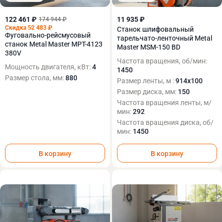
122 461 ₽
11 935 ₽
174 944 ₽
Скидка 52 483 ₽
Cтанок шлифовальный
Фуговально-рейсмусовый
тарельчато-ленточный Metal
станок Metal Master MPT-4123
Master MSM-150 BD
380V
Частота вращения, об/мин:
Мощность двигателя, кВт:
4
1450
Размер стола, мм:
880
Размер ленты, м :
914х100
Размер диска, мм:
150
Частота вращения ленты, м/
мин:
292
Частота вращения диска, об/
мин:
1450
В корзину
В корзину