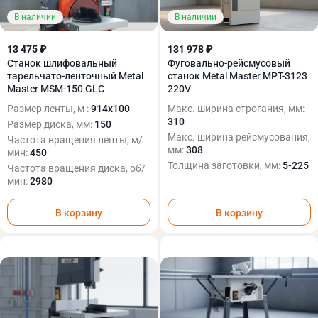
В наличии
В наличии
13 475 ₽
131 978 ₽
Cтанок шлифовальный
Фуговально-рейсмусовый
тарельчато-ленточный Metal
станок Metal Master MPT-3123
Master MSM-150 GLC
220V
Размер ленты, м :
914х100
Макс. ширина строгания, мм:
310
Размер диска, мм:
150
Макс. ширина рейсмусования,
Частота вращения ленты, м/
мм:
308
мин:
450
Толщина заготовки, мм:
5-225
Частота вращения диска, об/
мин:
2980
В корзину
В корзину