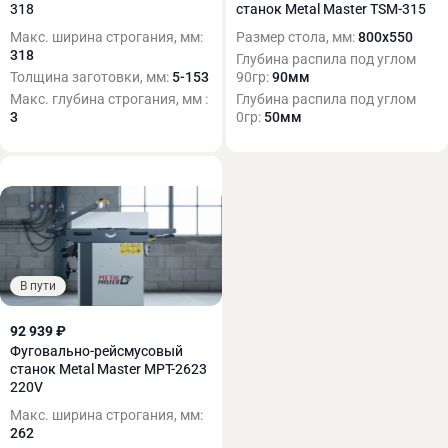
318
станок Metal Master TSM-315
Макс. ширина строгания, мм:
Размер стола, мм:
800х550
318
Глубина распила под углом
Толщина заготовки, мм:
5-153
90гр:
90мм
Макс. глубина строгания, мм :
Глубина распила под углом
3
0гр:
50мм
В пути
92 939 ₽
Фуговально-рейсмусовый
станок Metal Master MPT-2623
220V
Макс. ширина строгания, мм:
262