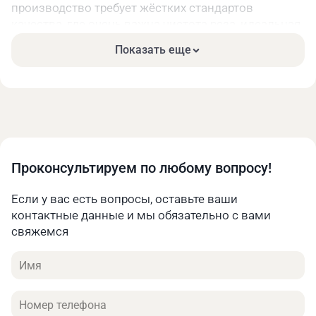
производство требует жёстких стандартов
качества, где очень важна чистота реза, идеальная
геометрия деталей и высокая скорость
Показать еще
выполнения операций. Линейка профильных
станков, представленная на сайте разработана с
учётом данных требований, объединяя в себе
высокую точность настройки узлов, выверенную
эргономику и значительный ресурс двигателей.
В каталоге на сайте представлены следующие
ключевые группы деревообрабатывающих станков
Проконсультируем по любому вопросу!
для дома или для мебельного производства:
Если у вас есть вопросы, оставьте ваши
Фуговально-рейсмусовые. Универсальные
контактные данные и мы обязательно с вами
комбинированные агрегаты (например, модели
свяжемся
серий MPT-2623, MPT-3123 и MPT-4123), которые
последовательно выполняют две важнейшие
Имя
задачи. Сначала они создают идеальную
базовую плоскость на заготовке (фугование), а
затем калибруют деталь строго в заданный
Телефон
размер по толщине (рейсмусование).