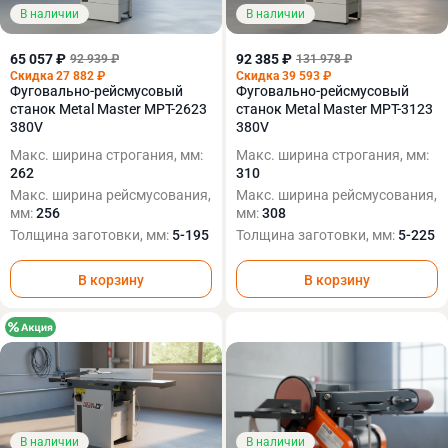
В наличии
В наличии
65 057 ₽
92 385 ₽
92 939 ₽
131 978 ₽
Скидка 27 882 ₽
Скидка 39 593 ₽
Фуговально-рейсмусовый
Фуговально-рейсмусовый
станок Metal Master MPT-2623
станок Metal Master MPT-3123
380V
380V
Макс. ширина строгания, мм:
Макс. ширина строгания, мм:
262
310
Макс. ширина рейсмусования,
Макс. ширина рейсмусования,
мм:
256
мм:
308
Толщина заготовки, мм:
5-195
Толщина заготовки, мм:
5-225
В корзину
В корзину
В наличии
В наличии