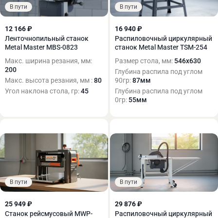
В пути
В пути
12 166 ₽
16 940 ₽
Ленточнопильный станок
Распиловочный циркулярный
Metal Master MBS-0823
станок Metal Master TSM-254
Макс. ширина резания, мм:
Размер стола, мм:
546х630
200
Глубина распила под углом
Макс. высота резания, мм :
80
90гр:
87мм
Угол наклона стола, гр:
45
Глубина распила под углом
0гр:
55мм
В пути
В пути
25 949 ₽
29 876 ₽
Станок рейсмусовый MWP-
Распиловочный циркулярный