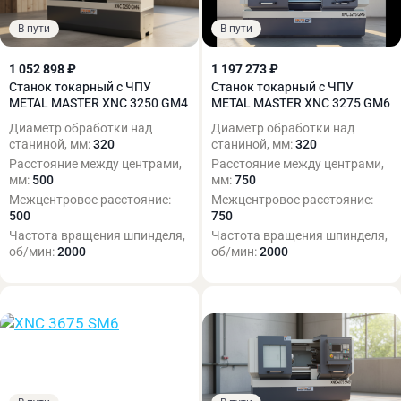
В пути
В пути
1 052 898 ₽
1 197 273 ₽
Станок токарный с ЧПУ
Станок токарный с ЧПУ
METAL MASTER XNC 3250 GM4
METAL MASTER XNC 3275 GM6
Диаметр обработки над
Диаметр обработки над
станиной, мм:
320
станиной, мм:
320
Расстояние между центрами,
Расстояние между центрами,
мм:
500
мм:
750
Межцентровое расстояние:
Межцентровое расстояние:
500
750
Частота вращения шпинделя,
Частота вращения шпинделя,
об/мин:
2000
об/мин:
2000