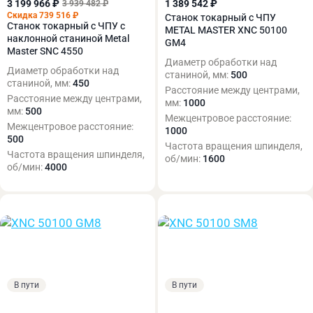
3 199 966 ₽
1 389 542 ₽
3 939 482 ₽
Скидка 739 516 ₽
Станок токарный с ЧПУ
Станок токарный с ЧПУ с
METAL MASTER XNC 50100
наклонной станиной Metal
GM4
Master SNC 4550
Диаметр обработки над
Диаметр обработки над
станиной, мм:
500
станиной, мм:
450
Расстояние между центрами,
Расстояние между центрами,
мм:
1000
мм:
500
Межцентровое расстояние:
Межцентровое расстояние:
1000
500
Частота вращения шпинделя,
Частота вращения шпинделя,
об/мин:
1600
об/мин:
4000
В пути
В пути