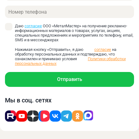
двигателей, трансмиссий, других важных
Телефон
механизмов при помощи токарного станка с
ЧПУ.
Медицинское оборудование. Производство
Даю
согласие
ООО «МеталМастер» на получение рекламно-
информационных материалов о товарах, услугах, акциях,
имплантатов, хирургических инструментов,
специальных предложениях и мероприятиях по телефону, email,
компонентов медицинских устройств.
SMS и в мессенджерах
Судостроение. Обработка элементов двигателей,
Нажимая кнопку «Отправить», я даю
согласие
на
насосов, другого судового оборудования.
обработку персональных данных и подтверждаю, что
ознакомлен и принимаю условия
Политики обработки
Энергетика, в том числе ветровая. Создание
персональных данных
компонентов турбин и иного оборудования для
энергетических установок.
Отправить
Конструктивные особенности
Массивная станина из серого чугуна. Этот
Мы в соц. сетях
материал обеспечивает высокую жёсткость, гасит
возникающие вибрации, что крайне важно для
точности обработки.
Защита кабинетного типа. Полный кожух
предохраняет оператора токарного станка с ЧПУ от