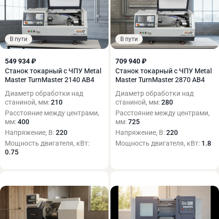
В пути
В пути
549 934 ₽
709 940 ₽
Станок токарный с ЧПУ Metal
Станок токарный с ЧПУ Metal
Master TurnMaster 2140 AB4
Master TurnMaster 2870 AB4
Диаметр обработки над
Диаметр обработки над
станиной, мм:
210
станиной, мм:
280
Расстояние между центрами,
Расстояние между центрами,
мм:
400
мм:
725
Напряжение, В:
220
Напряжение, В:
220
Мощность двигателя, кВт:
Мощность двигателя, кВт:
1.8
0.75