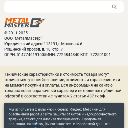
стружки и охлаждающей жидкости, повышая
безопасность работы.
Простота программирования. Упрощает настройку
обработки, сокращает время подготовки.
Серводвигатели Siemens. Гарантируют быстрое
© 2011-2025
позиционирование инструментов.
ООО "МеталМастер"
6-позиционная револьверная головка для
Юридический адрес: 115191,г.Москва,4-й
инструмента. Позволяет быстро менять
Рощинский проезд, д. 18, стр. 7
инструменты, увеличивает производительность.
ОГРН: 5147746191005ИНН: 7725844340 КПП: 772501001
Централизованная система смазки. Снижает износ
деталей, упрощает техобслуживание.
Диаметр обработки, расстояние между центрами.
Технические характеристики и стоимость товара могут
Оптимальные размеры для широкого спектра
отличаться. уточняйте наличие, стоимость и характеристики
на момент покупки и оплаты. Вся информация на сайте о
изделий.
товарах носит справочный характер и не является публичной
Токарный станок с ЧПУ требует меньше
офертой в соответствии с пунктом 2 статьи 437 гк рф.
операторского времени для управления, что
Согласие на обработку персональных данных
|
Политика
сокращает трудозатраты. Можно легко освоить
Мы используем файлы куки и сервис «Яндекс Метрика» для
обработки персональных данных
|
Пользовательское
работу, а защитные меры снижают
обеспечения работы сайта, защиты от ботов и недобросовестного
соглашение
|
Политика использования куки-файлов
|
производственные риски.
трафика, а также для анализа посещаемости. Продолжая
Рекомендательные технологии
пользоваться сайтом, Вы соглашаетесь с обработкой данных в