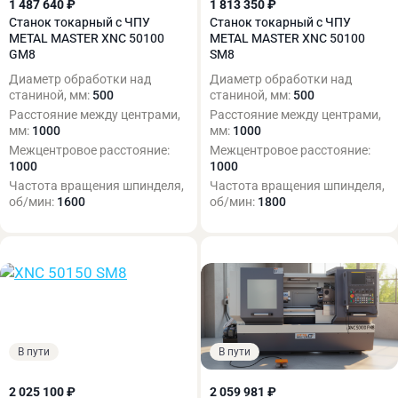
1 487 640 ₽
1 813 350 ₽
Станок токарный с ЧПУ
Станок токарный с ЧПУ
METAL MASTER XNC 50100
METAL MASTER XNC 50100
GM8
SM8
Диаметр обработки над
Диаметр обработки над
станиной, мм:
500
станиной, мм:
500
Расстояние между центрами,
Расстояние между центрами,
мм:
1000
мм:
1000
Межцентровое расстояние:
Межцентровое расстояние:
1000
1000
Частота вращения шпинделя,
Частота вращения шпинделя,
об/мин:
1600
об/мин:
1800
В пути
В пути
2 025 100 ₽
2 059 981 ₽