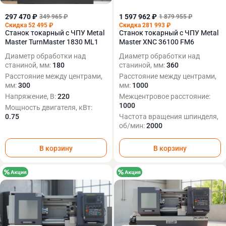
297 470 ₽
1 597 962 ₽
349 965 ₽
1 879 955 ₽
Скидка 52 495 ₽
Скидка 281 993 ₽
Станок токарный с ЧПУ Metal
Станок токарный с ЧПУ Metal
Master TurnMaster 1830 ML1
Master XNC 36100 FM6
Диаметр обработки над
Диаметр обработки над
станиной, мм:
180
станиной, мм:
360
Расстояние между центрами,
Расстояние между центрами,
мм:
300
мм:
1000
Напряжение, В:
220
Межцентровое расстояние:
1000
Мощность двигателя, кВт:
0.75
Частота вращения шпинделя,
об/мин:
2000
В корзину
В корзину