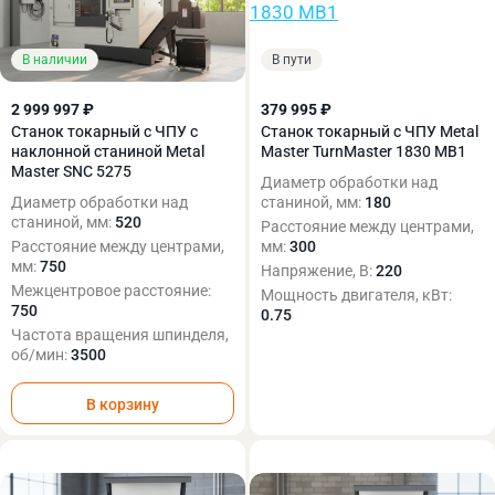
В наличии
В пути
2 999 997 ₽
379 995 ₽
Станок токарный с ЧПУ с
Станок токарный с ЧПУ Metal
наклонной станиной Metal
Master TurnMaster 1830 MB1
Master SNC 5275
Диаметр обработки над
Диаметр обработки над
станиной, мм:
180
станиной, мм:
520
Расстояние между центрами,
Расстояние между центрами,
мм:
300
мм:
750
Напряжение, В:
220
Межцентровое расстояние:
Мощность двигателя, кВт:
750
0.75
Частота вращения шпинделя,
об/мин:
3500
В корзину