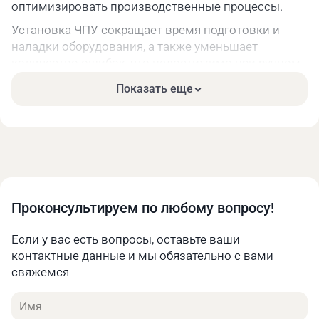
оптимизировать производственные процессы.
Установка ЧПУ сокращает время подготовки и
наладки оборудования, а также уменьшает
количество ошибок, что недостижимо при ручном
управлении станками. Программное обеспечение
Показать еще
позволяет моделировать процесс обработки ещё
до его начала, не допуская брак, снижая затраты на
материалы.
Внедрение данного оборудования является
стратегически важным шагом для предприятий,
стремящихся к укреплению конкурентных
преимуществ.
Проконсультируем по любому вопросу!
Сферы применения
Если у вас есть вопросы, оставьте ваши
Авиационная и аэрокосмическая
контактные данные и мы обязательно с вами
промышленность. Изготовление сложных
свяжемся
компонентов с высокими требованиями к
точности.
Имя
Автомобильная промышленность. Создание