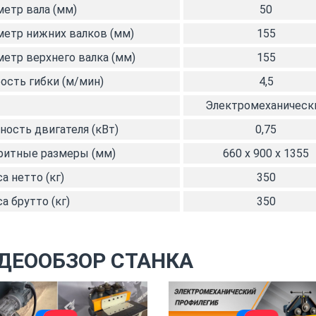
етр вала (мм)
50
етр нижних валков (мм)
155
етр верхнего валка (мм)
155
ость гибки (м/мин)
4,5
Электромеханическ
ость двигателя (кВт)
0,75
ритные размеры (мм)
660 x 900 x 1355
а нетто (кг)
350
а брутто (кг)
350
ДЕООБЗОР СТАНКА