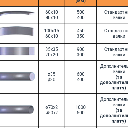
(мм)
60x10
500
Стандартн
40x10
400
валки
100x15
450
Стандартн
60x10
350
валки
35x35
900
Стандартн
20x20
300
валки
Дополнител
валки
ø35
600
(за
ø30
400
дополнител
плату)
Дополнител
валки
ø70x2
1000
(за
ø50x2
500
дополнител
плату)