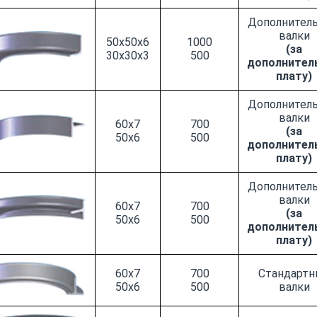
Дополнител
валки
50x50x6
1000
(за
30x30x3
500
дополнител
плату)
Дополнител
валки
60x7
700
(за
50x6
500
дополнител
плату)
Дополнител
валки
60x7
700
(за
50x6
500
дополнител
плату)
60x7
700
Стандартн
50x6
500
валки