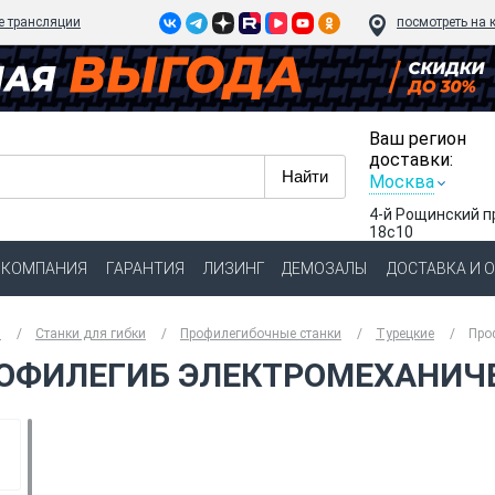
e трансляции
посмотреть на 
Ваш регион
доставки:
Москва
4-й Рощинский п
18с10
КОМПАНИЯ
ГАРАНТИЯ
ЛИЗИНГ
ДЕМОЗАЛЫ
ДОСТАВКА И 
я
Станки для гибки
Профилегибочные станки
Турецкие
Про
ОФИЛЕГИБ ЭЛЕКТРОМЕХАНИЧЕС