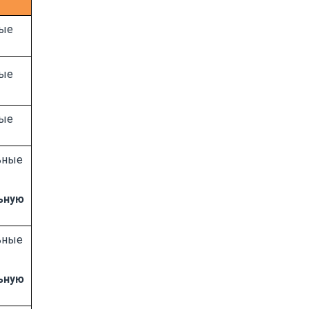
ые
ые
ые
ьные
ьную
ьные
ьную