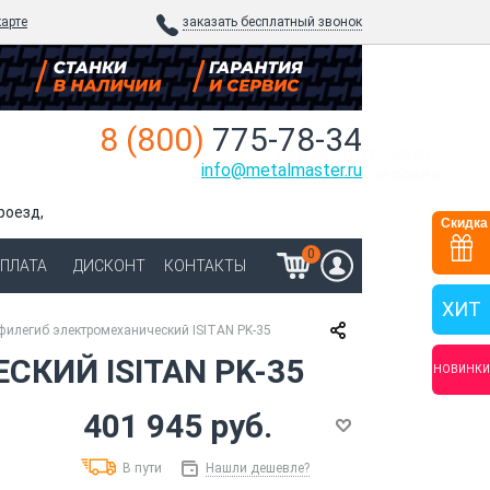
карте
заказать бесплатный звонок
8 (800)
775-78-34
сейчас
этот товар
info@metalmaster.ru
смотрят 1 человек
роезд,
Скидка
0
ОПЛАТА
ДИСКОНТ
КОНТАКТЫ
ХИТ
филегиб электромеханический ISITAN PK-35
КИЙ ISITAN PK-35
НОВИНКИ
401 945 руб.
В пути
Нашли дешевле?