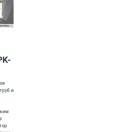
PK-
ля
труб и
ским
з
тор