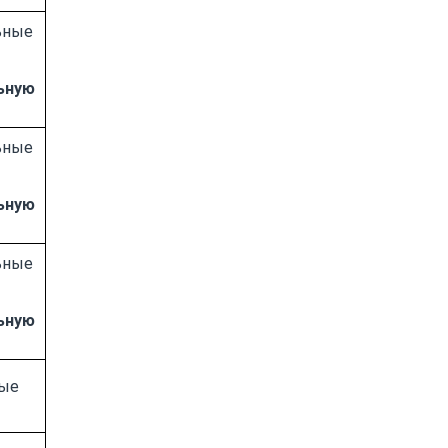
ьные
ьную
ьные
ьную
ьные
ьную
ые