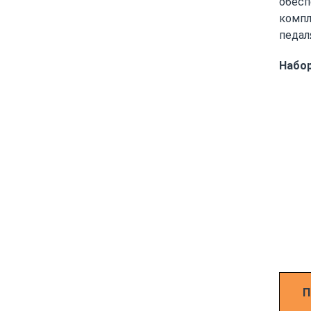
обесп
компл
педал
Набор
П