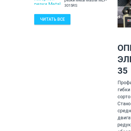
резки Metal Master MLF-
3015RS
ЧИТАТЬ ВСЕ
ОП
ЭЛ
35
Профи
гибки
сорто
Стано
средн
двига
редук