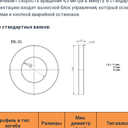
ечивает скорость вращения 4,5 метра в минуту. В станда
ектацию входит выносной блок управления, который осн
ями и кнопкой аварийной остановки.
 стандартных валков:
Мин.
рофиль и тип
Размеры
диаметр
Тип валк
изгиба