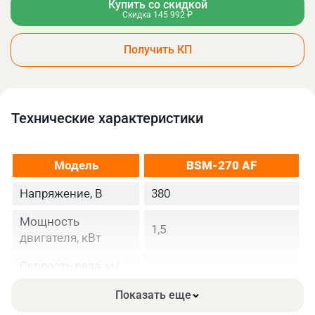
Купить со скидкой
Скидка 145 992 ₽
Получить КП
Технические xарактеристики
Модель
BSM-
270
AF
Напряжение, В
380
Мощность
1,5
двигателя, кВт
Скорость реза, м/
20-90
мин
Показать еще
Размеры