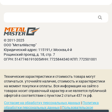
© 2011-2025
ООО "МеталМастер"
Юридический адрес: 115191,г.Москва,4-й
Перпендикулярность пильного полотна
Рощинский проезд, д. 18, стр. 7
обеспечивается за счет направляющих с
ОГРН: 5147746191005ИНН: 7725844340 КПП: 772501001
твердосплавными пластинами. Вылет можно
изменять под размеры заготовки.
Технические характеристики и стоимость товара могут
отличаться. уточняйте наличие, стоимость и характеристики
на момент покупки и оплаты. Вся информация на сайте о
товарах носит справочный характер и не является публичной
офертой в соответствии с пунктом 2 статьи 437 гк рф.
Согласие на обработку персональных данных
|
Политика
обработки персональных данных
|
Пользовательское