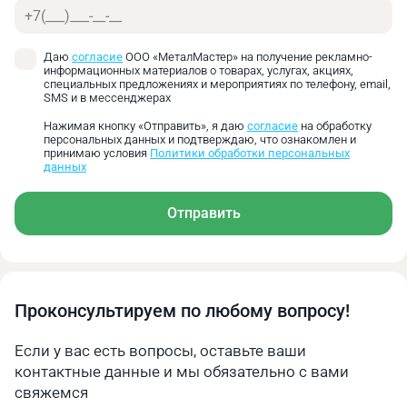
Телефон
Даю
согласие
ООО «МеталМастер» на получение рекламно-
Кроме того, ленточнопильный станок Metal Master
информационных материалов о товарах, услугах, акциях,
BSM-270 AF оснащен датчиком обрыва полотна.
специальных предложениях и мероприятиях по телефону, email,
SMS и в мессенджерах
Нажимая кнопку «Отправить», я даю
согласие
на обработку
персональных данных и подтверждаю, что ознакомлен и
принимаю условия
Политики обработки персональных
данных
Отправить
Проконсультируем по любому вопросу!
Если у вас есть вопросы, оставьте ваши
Пильная рама станка поднимается и опускается за
контактные данные и мы обязательно с вами
счет мощного гидроцилиндра. Скорость опускания
свяжемся
регулируется кнопками на панели управления.