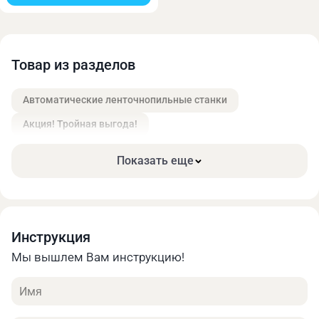
Товар из разделов
Натяжение ленточнопильного полотна
Автоматические ленточнопильные станки
осуществляется маховиком c тензометром, что
позволяет контролировать натяжение полотна, и
Акция! Тройная выгода!
тем самым получать стабильный рез и продлить
срок его службы.
Показать еще
Инструкция
Мы вышлем Вам инструкцию!
Имя