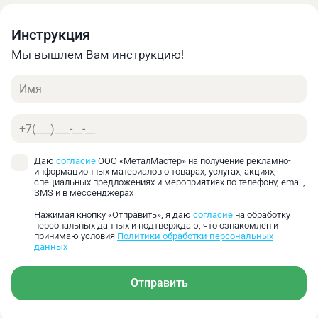
Корпус резцедержателя на 40 позиций 540-000
(А0): 1шт.
Инструкция
Мы вышлем Вам инструкцию!
Имя
Телефон
Даю
согласие
ООО «МеталМастер» на получение рекламно-
Резцедержатель
информационных материалов о товарах, услугах, акциях,
Градуированный диск
специальных предложениях и мероприятиях по телефону, email,
SMS и в мессенджерах
Указатель
Рукоятка
Нажимая кнопку «Отправить», я даю
согласие
на обработку
персональных данных и подтверждаю, что ознакомлен и
Резцедержатель
принимаю условия
Политики обработки персональных
Регулировочная гайка
данных
Регулировочный винт
Отправить
Технические характеристики