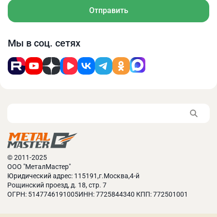
Отправить
ØD
L2
L1
l
ØA
ØB
Ø
Модель
Мы в соц. сетях
(мм)
(мм)
(мм)
(мм)
(мм)
(мм)
(м
A0
10
-
30
37
-
-
Резцедержатель "D" 540-010 (A0D12x50/AD1250):
3шт.
© 2011-2025
ООО "МеталМастер"
Юридический адрес: 115191,г.Москва,4-й
Рощинский проезд, д. 18, стр. 7
ОГРН: 5147746191005ИНН: 7725844340 КПП: 772501001