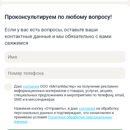
Проконсультируем по любому вопросу!
Если у вас есть вопросы, оставьте ваши
контактные данные и мы обязательно с вами
свяжемся
Имя
Диаметр
Н
Н
y,
h,
М,
Модель
обточки,
мин.,
макс.,
мм
мм
мм
Телефон
мм
мм
мм
A0
120-220
18,5
26,5
6,5
12
68
Даю
согласие
ООО «МеталМастер» на получение рекламно-
информационных материалов о товарах, услугах, акциях,
специальных предложениях и мероприятиях по телефону, email,
SMS и в мессенджерах
Нажимая кнопку «Отправить», я даю
согласие
на обработку
персональных данных и подтверждаю, что ознакомлен и
принимаю условия
Политики обработки персональных
данных