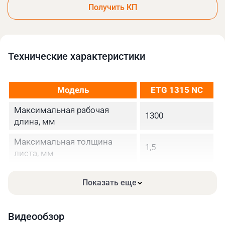
Получить КП
Технические xарактеристики
Модель
ETG 1315 NC
Максимальная рабочая
1300
длина, мм
Максимальная толщина
1,5
листа, мм
Угол резания, град
1°30′
Показать еще
Количество резов в минуту
28
Задний упор, мм
650
Видеообзор