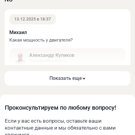
13.12.2025 в 18:37
Михаил
Какая мощность у двигателя?
Александр Куликов
Гильотина Metal Master ETG 1315 NC оснащена
Технический директор
моторизированным задним столом.
ООО «МеталМастер»
Добрый день! Мощность двигателя составляет 3
Показать еще
кВт.
12.12.2025 в 14:46
Проконсультируем по любому вопросу!
Карэн
Если у вас есть вопросы, оставьте ваши
Какая высота у рабочего стола?
контактные данные и мы обязательно с вами
свяжемся