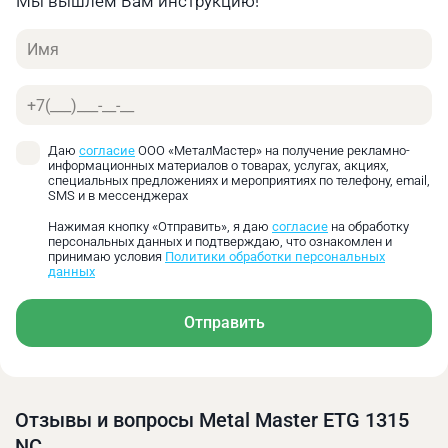
Мы вышлем Вам инструкцию!
для резки металлических листов. Данное
оборудование широко используется в
Имя
автомобилестроении, судостроении, производстве
строительных материалов, машинного
Телефон
оборудования, а также для резки
конструкционного листового материала и в других
случаях. Прочность отрезного материала на
Даю
согласие
ООО «МеталМастер» на получение рекламно-
информационных материалов о товарах, услугах, акциях,
разрыв должна быть менее 48 кг/мм. В случае
специальных предложениях и мероприятиях по телефону, email,
резки листов с высокой прочностью на разрыв
SMS и в мессенджерах
толщина режущей пластины должна быть
Нажимая кнопку «Отправить», я даю
согласие
на обработку
уменьшена соответственно. Благодаря
персональных данных и подтверждаю, что ознакомлен и
принимаю условия
Политики обработки персональных
компактной сварной конструкции из стального
данных
листа станок обладает улучшенной общей
прочностью на разрыв.
Отправить
Описание:
Отзывы и вопросы Metal Master ETG 1315
NC