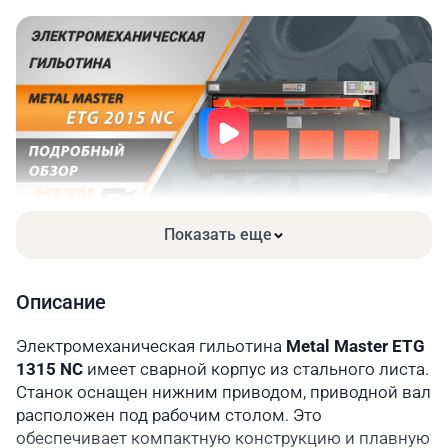
Высота стола, мм
720
Мощность, кВт
3
Габариты упаковки, мм
1800×1750×1250
Габариты станка, мм
1800×900×1100
Масса станка (брутто/
480/400
нетто), кг
Показать еще
Описание
Электромеханическая гильотина
Metal Master ETG
1315 NC
имеет сварной корпус из стального листа.
Станок оснащен нижним приводом, приводной вал
расположен под рабочим столом. Это
обеспечивает компактную конструкцию и плавную