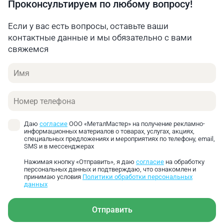
Проконсультируем по любому вопросу!
Если у вас есть вопросы, оставьте ваши
Для удержания материала во время реза
контактные данные и мы обязательно с вами
гильотины Metal Master ETG SE имеют
свяжемся
автоматический прижим для фиксации заготовки,
Имя
который снижает эффект вытягивания материала
из-под ножа и рез получается ровнее.
Телефон
Даю
согласие
ООО «МеталМастер» на получение рекламно-
информационных материалов о товарах, услугах, акциях,
специальных предложениях и мероприятиях по телефону, email,
SMS и в мессенджерах
Нажимая кнопку «Отправить», я даю
согласие
на обработку
персональных данных и подтверждаю, что ознакомлен и
принимаю условия
Политики обработки персональных
данных
Отправить