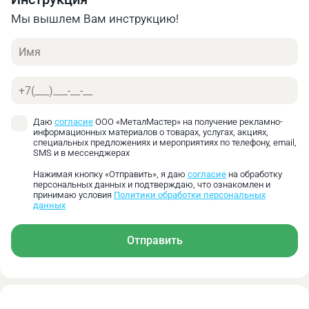
Мы вышлем Вам инструкцию!
Имя
Роликовый стол с боковыми кронштейнами
Телефон
передней поддержки листа служат для поддержки
длинных и тонких заготовок, а также для
Даю
согласие
ООО «МеталМастер» на получение рекламно-
позиционирования заготовки на столе машины.
информационных материалов о товарах, услугах, акциях,
специальных предложениях и мероприятиях по телефону, email,
SMS и в мессенджерах
Нажимая кнопку «Отправить», я даю
согласие
на обработку
персональных данных и подтверждаю, что ознакомлен и
принимаю условия
Политики обработки персональных
данных
Отправить