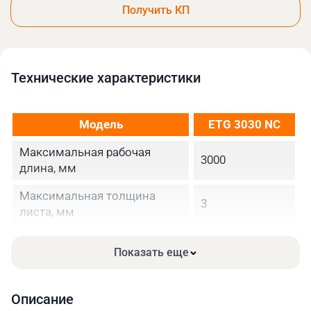
Получить КП
Технические xарактеристики
Модель
ETG 3030 NC
Максимальная рабочая
3000
длина, мм
Максимальная толщина
3
листа, мм
Угол резания, град
2°14′
Показать еще
Количество резов в минуту
33
Задний упор, мм
650
Описание