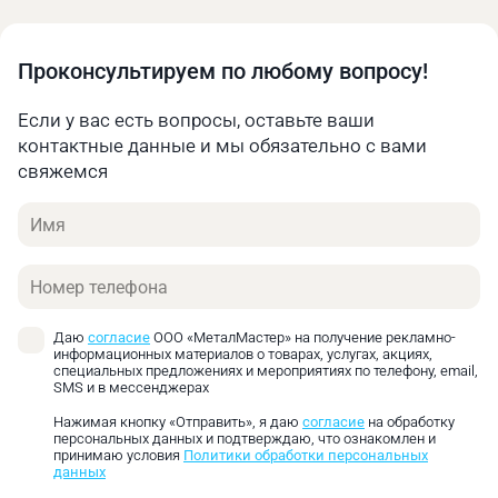
17.12.2025 в 08:48
Проконсультируем по любому вопросу!
Михаил
Если у вас есть вопросы, оставьте ваши
А какой ход заднего упора?
контактные данные и мы обязательно с вами
свяжемся
Управление перемещением заднего упора
Александр Куликов
осуществляется числовым контроллером MD11-1.
Имя
Технический директор
Данный контроллер обладает интуитивно
ООО «МеталМастер»
понятным интерфейсом, также на панели
Здравствуйте! Ход заднего упора составляет 650
Телефон
контроллера расположен тумблер включения-
мм.
выключения, световой индикатор питания и
грибок аварийного выключения.
Даю
согласие
ООО «МеталМастер» на получение рекламно-
информационных материалов о товарах, услугах, акциях,
специальных предложениях и мероприятиях по телефону, email,
SMS и в мессенджерах
Нажимая кнопку «Отправить», я даю
согласие
на обработку
персональных данных и подтверждаю, что ознакомлен и
принимаю условия
Политики обработки персональных
данных