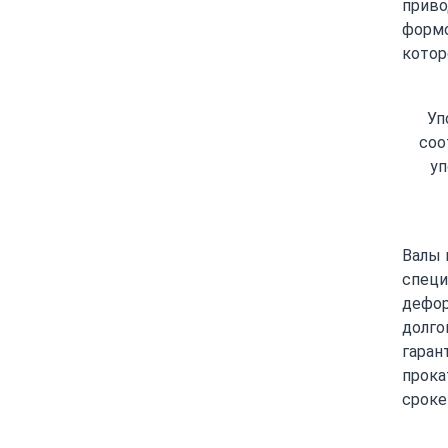
приво
формо
котор
Уп
соо
уп
Валы 
специ
дефор
долго
гаран
прока
сроке