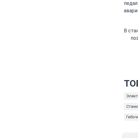
педал
авари
В ста
по
ТО
Элект
Станк
Гибоч