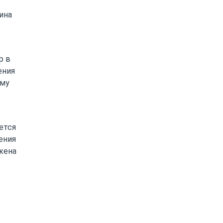
ина
р в
ения
ому
ется
ения
жена