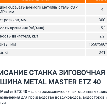
ина обрабатываемого металла, сталь, σВ <
4
MРa, мм
т роликов, мм
300
ость вращения (об/мин)
15,3
ость двигателя, кВт
2,2
риты, мм
1650*580
а, кг
341
ИСАНИЕ СТАНКА ЗИГОВОЧНАЯ
ШИНА METAL MASTER ETZ 40
 Master ЕTZ 40
– электромеханическая зиговочная машина
азначенная для производства воздуховодов, водостоков 
ции.