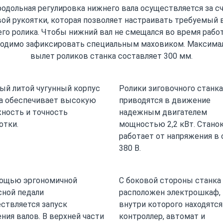
одольная регулировка нижнего вала осуществляется за с
ой рукоятки, которая позволяет настраивать требуемый
го ролика. Чтобы нижний вал не смещался во время рабо
ходимо зафиксировать специальным маховиком. Максима
вылет роликов станка составляет 300 мм.
й литой чугунный корпус
Ролики зиговочного станка
а обеспечивает высокую
приводятся в движение
ность и точность
надежным двигателем
отки.
мощностью 2,2 кВт. Стано
работает от напряжения в 
380 В.
ощью эргономичной
С боковой стороны станка
ной педали
расположен электрошкаф,
ствляется запуск
внутри которого находятся
ния валов. В верхней части
контроллер, автомат и