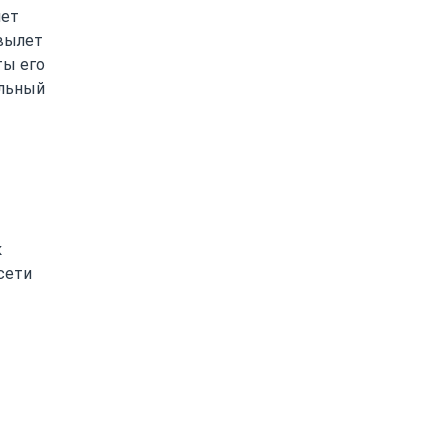
чет
 вылет
ты его
льный
к
сети