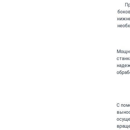
Пр
боков
нижне
необ
Мощны
станк
надеж
обраб
С пом
вынос
осуще
враще