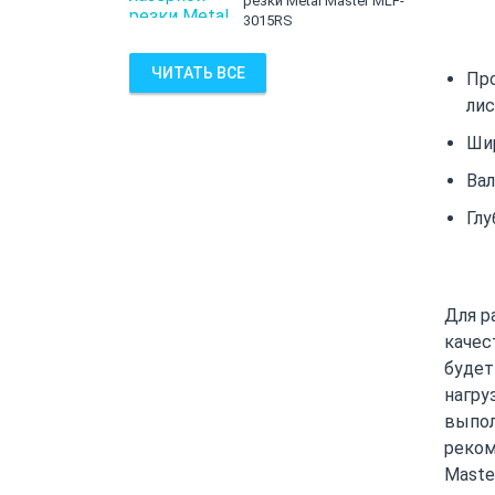
резки Metal Master MLF-
3015RS
ЧИТАТЬ ВСЕ
Про
лис
Шир
Вал
Глу
Для р
качес
будет
нагру
выпол
реком
Maste