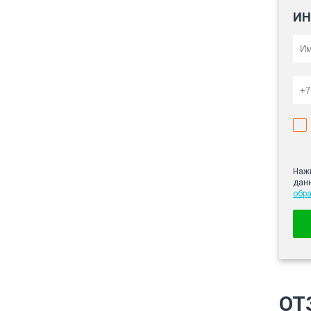
ИН
Нажи
дан
обр
ОТ