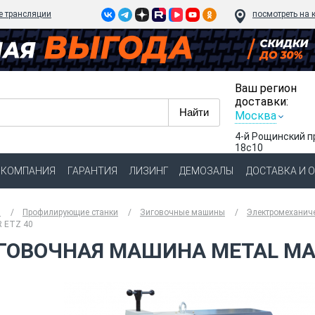
e трансляции
посмотреть на 
Ваш регион
доставки:
Москва
4-й Рощинский п
18с10
КОМПАНИЯ
ГАРАНТИЯ
ЛИЗИНГ
ДЕМОЗАЛЫ
ДОСТАВКА И 
я
Профилирующие станки
Зиговочные машины
Электромеханич
 ETZ 40
ГОВОЧНАЯ МАШИНА METAL MAS