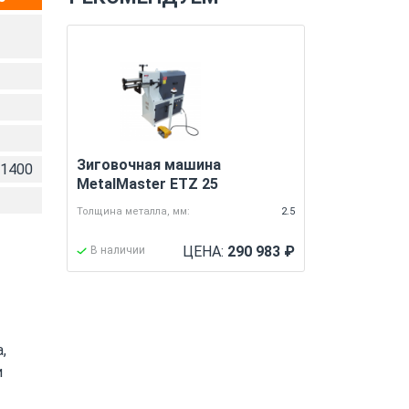
Зиговочная машина
*1400
MetalMaster ETZ 25
Толщина металла, мм:
2.5
ЦЕНА:
290 983
₽
В наличии
,
и