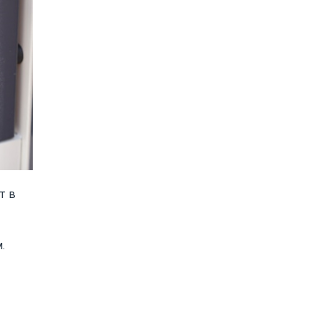
т в
.