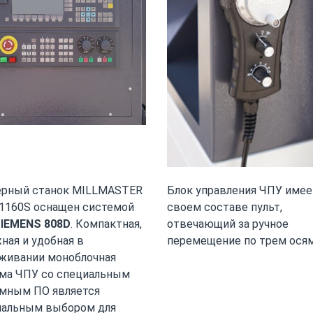
ерный станок MILLMASTER
Блок управления ЧПУ имее
160S оснащен системой
своем составе пульт,
IEMENS 808D
. Компактная,
отвечающий за ручное
ная и удобная в
перемещение по трем осям
живании моноблочная
ма ЧПУ со специальным
мным ПО является
мальным выбором для