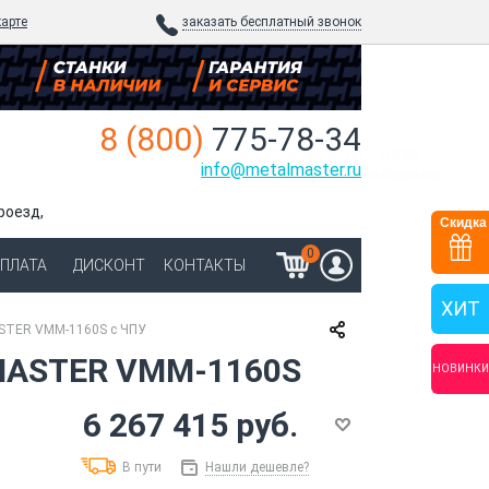
карте
заказать бесплатный звонок
8 (800)
775-78-34
сейчас
этот товар
info@metalmaster.ru
смотрят 3 человека
роезд,
Скидка
0
ОПЛАТА
ДИСКОНТ
КОНТАКТЫ
ХИТ
STER VMM-1160S с ЧПУ
MASTER VMM-1160S
НОВИНКИ
6 267 415 руб.
В пути
Нашли дешевле?