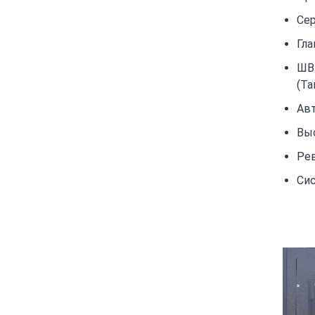
Сер
Гла
ШВ
(Та
Авт
Вы
Рев
Си