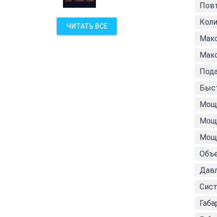
Пов
Коли
ЧИТАТЬ ВСЕ
Макс
Макс
Пода
Быст
Мощн
Мощн
Мощн
Объе
Давл
Сис
Габа