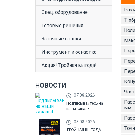
Разм
Спец. оборудование
Т-об
Готовые решения
Коли
Заточные станки
Макс
Пере
Инструмент и оснастка
Пере
Акция! Тройная выгода!
Пере
Кону
НОВОСТИ
Част
07.08.2026
Расс
Подписывайтесь на
мм
наши каналы!
Расс
03.08.2026
Точн
ТРОЙНАЯ ВЫГОДА