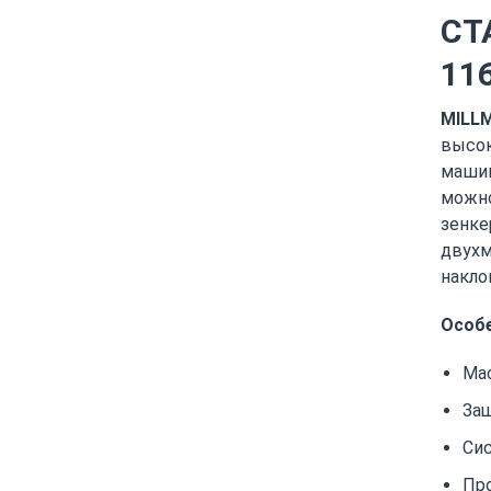
СТ
11
MILL
высок
машин
можно
зенке
двухм
накло
Особе
Мас
Защ
Сис
Про