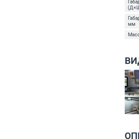
Габа
(Д×Ш
Габа
мм
Масс
ВИ
ОП