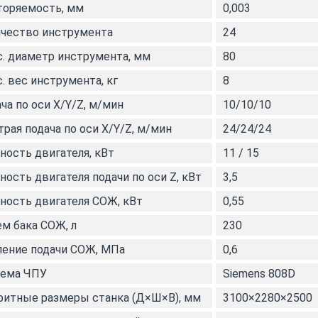
торяемость, мм
0,003
чество инструмента
24
. диаметр инструмента, мм
80
. вес инструмента, кг
8
ча по оси Х/Y/Z, м/мин
10/10/10
рая подача по оси X/Y/Z, м/мин
24/24/24
ость двигателя, кВт
11 / 15
ость двигателя подачи по оси Z, кВт
3,5
ость двигателя СОЖ, кВт
0,55
м бака СОЖ, л
230
ение подачи СОЖ, МПа
0,6
тема ЧПУ
Siemens 808D
ритные размеры станка (Д×Ш×В), мм
3100×2280×2500