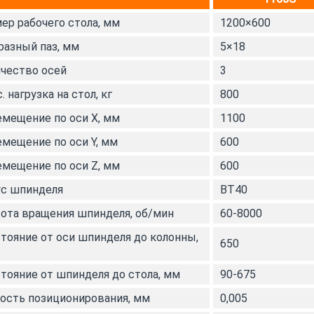
ер рабочего стола, мм
1200×600
разный паз, мм
5×18
чество осей
3
. нагрузка на стол, кг
800
мещение по оси Х, мм
1100
мещение по оси Y, мм
600
мещение по оси Z, мм
600
с шпинделя
ВТ40
ота вращения шпинделя, об/мин
60-8000
тояние от оси шпинделя до колонны,
650
тояние от шпинделя до стола, мм
90-675
ость позиционирования, мм
0,005