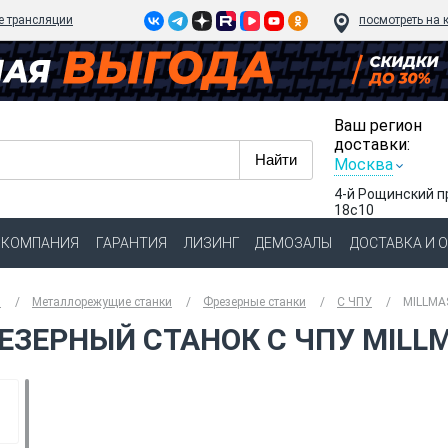
e трансляции
посмотреть на 
Ваш регион
доставки:
Москва
4-й Рощинский п
18с10
КОМПАНИЯ
ГАРАНТИЯ
ЛИЗИНГ
ДЕМОЗАЛЫ
ДОСТАВКА И 
я
Металлорежущие станки
Фрезерные станки
С ЧПУ
MILLMA
ЕЗЕРНЫЙ СТАНОК С ЧПУ MILL