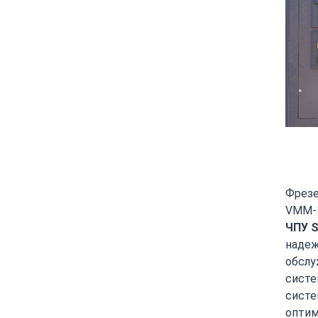
Фрез
VMM-1
ЧПУ S
надеж
обслу
систе
систе
опти