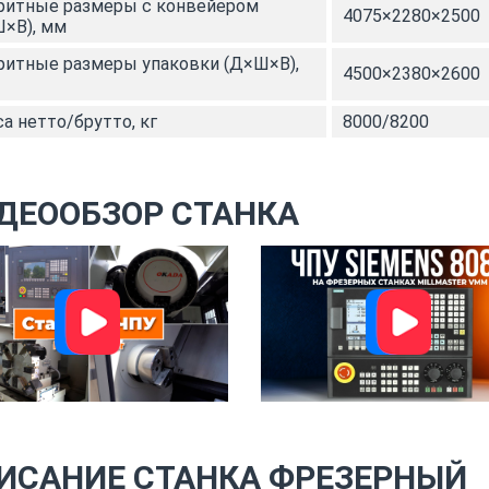
ритные размеры с конвейером
4075×2280×2500
×В), мм
ритные размеры упаковки (Д×Ш×В),
4500×2380×2600
а нетто/брутто, кг
8000/8200
ДЕООБЗОР СТАНКА
ИСАНИЕ СТАНКА ФРЕЗЕРНЫЙ