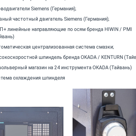
водвигатели Siemens (Германия);
вный частотный двигатель Siemens (Германия);
П+ линейные направляющие по осям бренда HIWIN / PMI
йвань)
оматическая централизованная система смазки;
сокоскоростной шпиндель бренда OKADA / KENTURN (Тайв
ольверный магазин на 24 инструмента OKADA (Тайвань)
стема охлаждения шпинделя