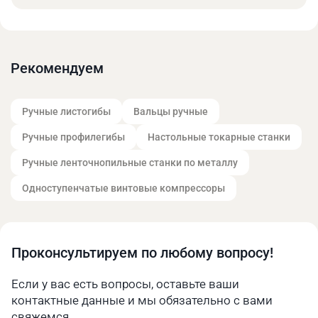
Ресивер служит для накопления воздуха и
сглаживания пульсаций давления. Он
представляет собой прочный металлический
резервуар, позволяет компрессору работать в
Рекомендуем
оптимальном режиме, снижая частоту его
включения и выключения. Это продлевает срок
службы оборудования, экономит электроэнергию.
Ручные листогибы
Вальцы ручные
Сферы применения
Ручные профилегибы
Настольные токарные станки
Машиностроение. Обеспечение работы
Ручные ленточнопильные станки по металлу
пневматических инструментов – гайковерты,
шуруповерты, дрели, зачистные машины. Подача
Одноступенчатые винтовые компрессоры
сжатого воздуха для очистки деталей, а также
поверхностей от пыли.
Пищевая промышленность. Функционирование
упаковочного оборудования, систем розлива.
Проконсультируем по любому вопросу!
Использование в системах пневматической
очистки и сушки сырья.
Если у вас есть вопросы, оставьте ваши
Строительство. Питание отбойных молотков,
контактные данные и мы обязательно с вами
перфораторов, других инструментов. Для
свяжемся