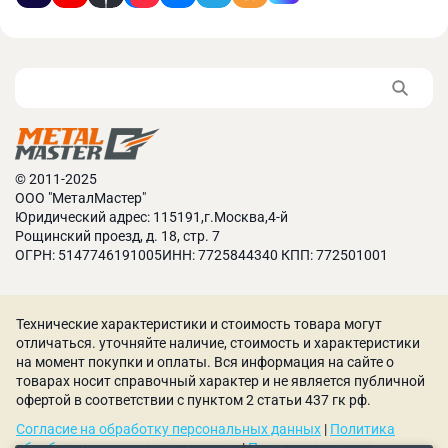
вращения двигателя для поддержания требуемого
значения.
В отличие от ременных или редукторных приводов,
прямой привод обеспечивает минимальные
механические потери при передаче крутящего
момента. Это достигается за счёт технологии Direct
Drive, при которой ротор двигателя напрямую
соединён с винтовым блоком компрессора.
© 2011-2025
Отсутствие промежуточных элементов, таких как
ООО "МеталМастер"
ремни или редукторы, позволяет избежать потерь
Юридический адрес: 115191,г.Москва,4-й
энергии на трение, повысить общий КПД системы.
Рощинский проезд, д. 18, стр. 7
ОГРН: 5147746191005ИНН: 7725844340 КПП: 772501001
Корпус изготавливается из высококачественных
материалов, обладающих превосходными
звукоизоляционными свойствами. Уровень шума,
Технические характеристики и стоимость товара могут
производимого компрессорной станцией,
отличаться. уточняйте наличие, стоимость и характеристики
значительно снижается. Это создаёт более
на момент покупки и оплаты. Вся информация на сайте о
комфортные условия труда, уменьшает
товарах носит справочный характер и не является публичной
утомляемость персонала, повышает
офертой в соответствии с пунктом 2 статьи 437 гк рф.
производительность.
Согласие на обработку персональных данных
|
Политика
Компрессорные станции 3 в 1 рассчитаны на