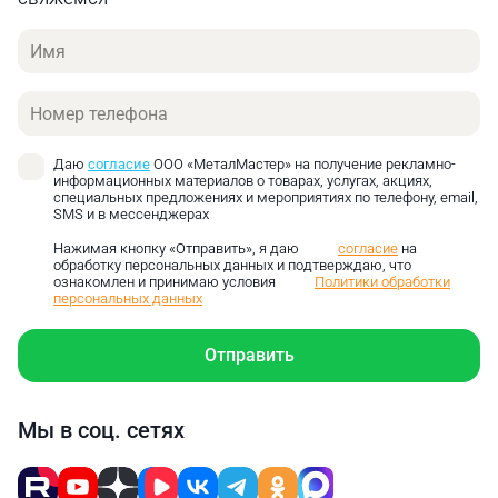
окрасочного оборудования, систем распыления.
Имя
Энергетика. Подача сжатого воздуха для систем
управления, автоматизации технологических
процессов.
Телефон
Конструктивные особенности
Даю
согласие
ООО «МеталМастер» на получение рекламно-
Наличие инвертора. Он позволяет плавно
информационных материалов о товарах, услугах, акциях,
регулировать скорость вращения двигателя в
специальных предложениях и мероприятиях по телефону, email,
SMS и в мессенджерах
зависимости от потребности в сжатом воздухе.
Компрессор трудится только с нужной
Нажимая кнопку «Отправить», я даю
согласие
на
обработку персональных данных и подтверждаю, что
производительностью, избегая избыточного
ознакомлен и принимаю условия
Политики обработки
потребления энергии при низкой нагрузке.
персональных данных
Электропривод на постоянных магнитах
отличается высоким КПД, а также компактностью
Отправить
по сравнению с традиционными асинхронными
двигателями. Автоматическая система
регулирования частоты вращения электропривода
Мы в соц. сетях
позволяет постоянно отслеживать давление в
пневмосистеме, корректировать скорость