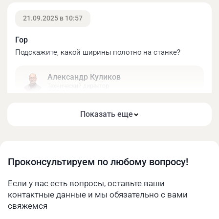
21.09.2025 в 10:57
Гор
Подскажите, какой ширины полотно на станке?
Александр Куликов
Легкость подъема рамы обеспечена за счет
Технический директор
компенсирующей пружины.
ООО «МеталМастер»
Здравствуйте! Ширина пильного полотна
Показать еще
составляет 20 мм.
14.09.2025 в 21:14
Проконсультируем по любому вопросу!
Максим
Если у вас есть вопросы, оставьте ваши
Скажите, со станком идут запасные колёсики?
контактные данные и мы обязательно с вами
свяжемся
Александр Куликов