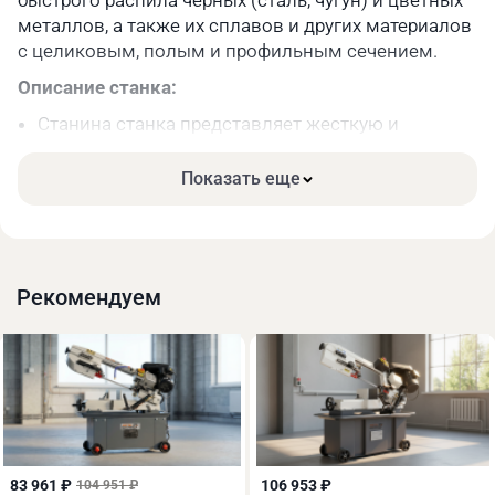
быстрого распила чёрных (сталь, чугун) и цветных
(брутто/нетто), кг
металлов, а также их сплавов и других материалов
с целиковым, полым и профильным сечением.
Описание станка:
Станина станка представляет жесткую и
прочную конструкцию, сваренную из стального
листа;
Показать еще
Рабочий стол и пильная рама отлиты из чугуна,
что обеспечивает необходимую жесткость
конструкции, а также позволяет гасить часть
вибраций, которые возникают в процессе
Рекомендуем
работы ленточной пилы.
83 961 ₽
106 953 ₽
104 951 ₽