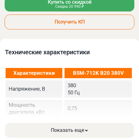
Купить со скидкой
Скидка 20 990 ₽
Получить КП
Технические xарактеристики
Характеристики
BSM-712K B20 380V
380
Напряжение, В
50 Гц
Мощность
0,75
двигателя, кВт
Скорость полотна,
34/41/59/98
Показать еще
м/мин