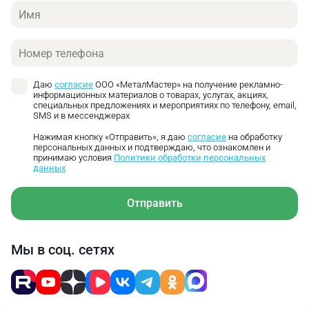
Имя
Технический директор
ООО «МеталМастер»
Добрый день! Дополнительный комплект колес
Боковой упор позволяет быстро выставить
Телефон
не входит в стандартную комплектацию станка.
заготовку на нужный размер и получать детали с
высокой степенью повторяемости.
Даю
согласие
ООО «МеталМастер» на получение рекламно-
информационных материалов о товарах, услугах, акциях,
специальных предложениях и мероприятиях по телефону, email,
SMS и в мессенджерах
Нажимая кнопку «Отправить», я даю
согласие
на обработку
персональных данных и подтверждаю, что ознакомлен и
принимаю условия
Политики обработки персональных
данных
Отправить
Мы в соц. сетях