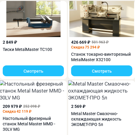
Ленточнопильный станок Metal Master BSM-712K
B20 380V имеет возможность поворота тисков на
угол 45º.
2 849 ₽
426 669 ₽
501 963 ₽
Скидка 75 294 ₽
Тиски MetalMaster ТС100
Станок токарно-винторезный
MetalMaster X32100
Смотреть
Смотреть
209 979 ₽
2 569 ₽
252 098 ₽
Скидка 42 119 ₽
Metal Master Смазочно-
Настольный фрезерный
охлаждающая жидкость
станок Metal Master MMD -
ЭКОМЕТ-ПРО 5л
30LV MG