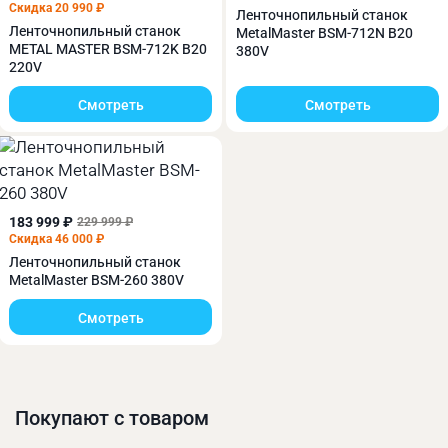
Скидка 20 990 ₽
Ленточнопильный станок
Ленточнопильный станок
MetalMaster BSM-712N B20
METAL MASTER BSM-712K B20
380V
220V
Смотреть
Смотреть
Станок Metal Master BSM-712K B20 380V имеет 4
скорости вращения ленточного полотна:
34/41/59/98 м/мин. Скорость меняется
перекидыванием ремней.
183 999 ₽
229 999 ₽
Скидка 46 000 ₽
Ленточнопильный станок
MetalMaster BSM-260 380V
Смотреть
Покупают с товаром