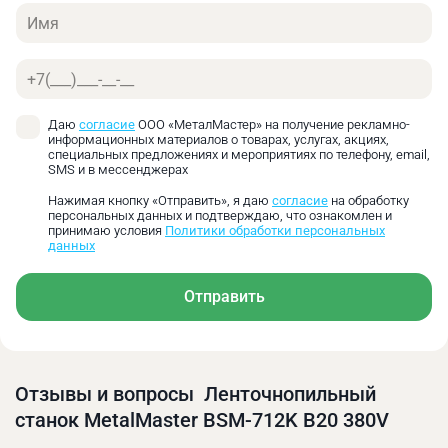
Имя
Телефон
Даю
согласие
ООО «МеталМастер» на получение рекламно-
информационных материалов о товарах, услугах, акциях,
специальных предложениях и мероприятиях по телефону, email,
SMS и в мессенджерах
Нажимая кнопку «Отправить», я даю
согласие
на обработку
персональных данных и подтверждаю, что ознакомлен и
Пильная рама поднимается вручную, а опускается
принимаю условия
Политики обработки персональных
данных
за счет гидроразгрузки. Скорость опускания
регулируется с помощью вентиля, расположенного
на гидроцилиндре.
Отправить
Отзывы и вопросы Ленточнопильный
станок MetalMaster BSM-712K B20 380V