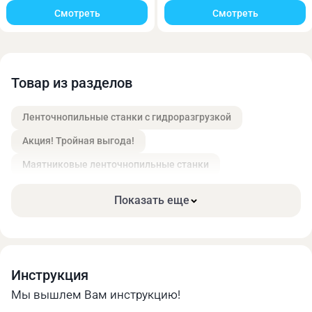
Полотно натягивается вручную с помощью винта-
Смотреть
Смотреть
рукоятки.
Товар из разделов
Ленточнопильные станки с гидроразгрузкой
Акция! Тройная выгода!
Маятниковые ленточнопильные станки
Показать еще
Мощность двигателя составляет 0,75 кВт.
Инструкция
Мы вышлем Вам инструкцию!