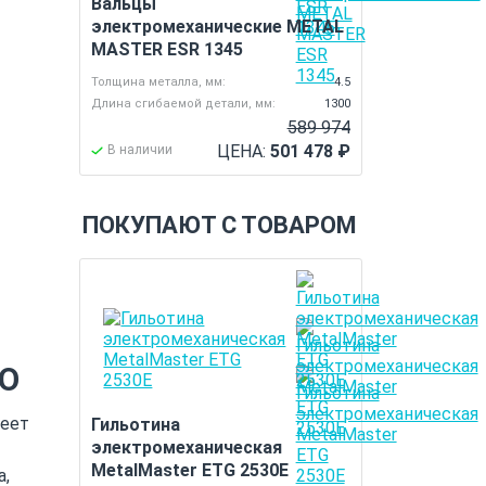
Вальцы
электромеханические METAL
MASTER ESR 1345
Толщина металла, мм:
4.5
Длина сгибаемой детали, мм:
1300
589 974
ЦЕНА:
501 478
₽
В наличии
ПОКУПАЮТ С ТОВАРОМ
VO
еет
Гильотина
электромеханическая
MetalMaster ETG 2530E
а,