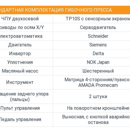
НДАРТНАЯ КОМПЛЕКТАЦИЯ ГИБОЧНОГО ПРЕССА
ЧПУ двухосевой
TP10S с сенсорным экрано
риводы по осям X/Y
Серводвигатель
Электроавтоматика
Schneider
Двигатель
Siemens
Инвертор
Delta
Уплотнения
NOK Japan
Масляный насос
Шестеренный
Матрица 4-сторонняя/пуансо
Инструмент
AMADA Promecam
ащение заднего упора
2 штуки
(пальцы)
Пульт управления
На поворотном кронштейне
Выносная, с кнопкой аварийно
Педаль управления
останова