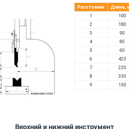
Расстояние
Длина, 
1
100
2
180
3
90
4
85
5
60
6
425
7
220
8
330
9
150
Верхний и нижний инструмент