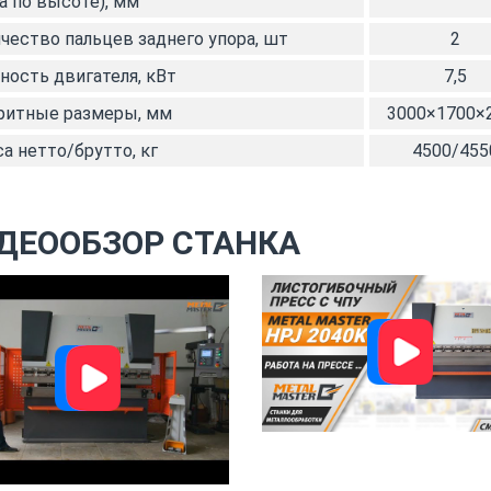
а по высоте), мм
чество пальцев заднего упора, шт
2
ость двигателя, кВт
7,5
ритные размеры, мм
3000×1700×
а нетто/брутто, кг
4500/455
ДЕООБЗОР СТАНКА