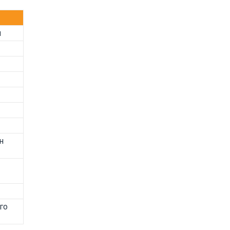
м
н
го