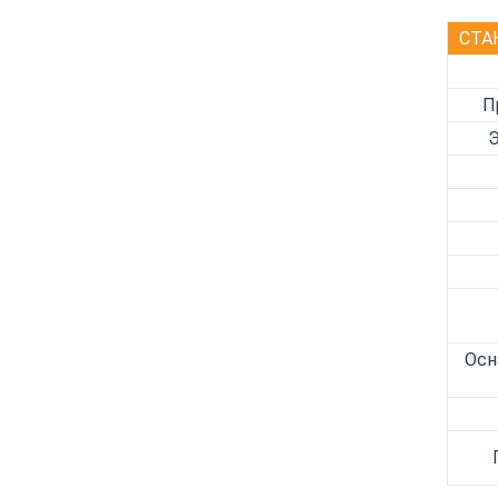
СТА
П
Осн