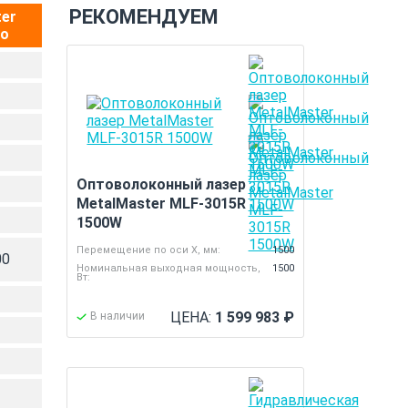
РЕКОМЕНДУЕМ
er
vo
Оптоволоконный лазер
MetalMaster MLF-3015R
1500W
Перемещение по оси X, мм:
1500
00
Номинальная выходная мощность,
1500
Вт:
ЦЕНА:
1 599 983
₽
В наличии