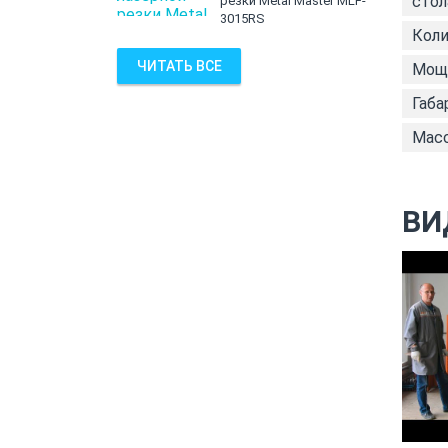
стол
резки Metal Master MLF-
3015RS
Коли
ЧИТАТЬ ВСЕ
Мощн
Габа
Масс
ВИ