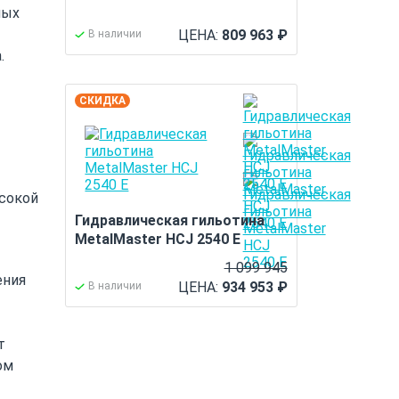
ных
ЦЕНА:
809 963
₽
В наличии
.
СКИДКА
ысокой
Гидравлическая гильотина
MetalMaster HCJ 2540 E
1 099 945
ения
ЦЕНА:
934 953
₽
В наличии
т
ом