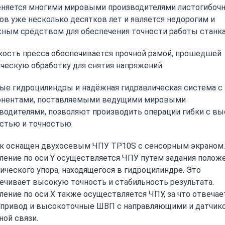
няется многими мировыми производителями листогибоч
ов уже несколько десятков лет и является недорогим и
ным средством для обеспечения точности работы станка
ость пресса обеспечивается прочной рамой, прошедшей
ческую обработку для снятия напряжений.
е гидроцилиндры и надёжная гидравлическая система с
онентами, поставляемыми ведущими мировыми
водителями, позволяют производить операции гибки с в
стью и точностью.
к оснащен двухосевым ЧПУ TP10S с сенсорным экраном.
ление по оси Y осуществляется ЧПУ путем задания полож
ического упора, находящегося в гидроцилиндре. Это
ечивает высокую точность и стабильность результата.
ление по оси X также осуществляется ЧПУ, за что отвечае
привод и высокоточные ШВП с направляющими и датчик
ной связи.