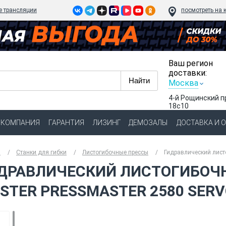
e трансляции
посмотреть на 
Ваш регион
доставки:
Москва
4-й Рощинский п
18с10
КОМПАНИЯ
ГАРАНТИЯ
ЛИЗИНГ
ДЕМОЗАЛЫ
ДОСТАВКА И 
я
Станки для гибки
Листогибочные прессы
Гидравлический лист
ДРАВЛИЧЕСКИЙ ЛИСТОГИБОЧН
STER PRESSMASTER 2580 SER