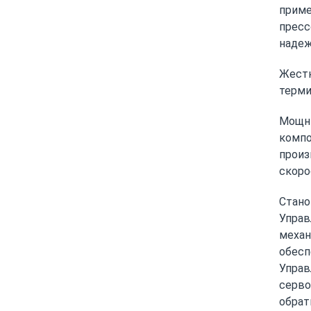
приме
пресс
надеж
Жестк
терми
Мощны
комп
произ
скоро
Стано
Управ
механ
обесп
Управ
серво
обрат