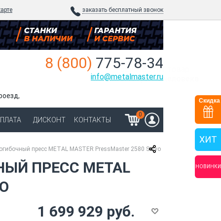
карте
заказать бесплатный звонок
8 (800)
775-78-34
сейчас
этот товар
info@metalmaster.ru
смотрят 4 человека
роезд,
Скидка
0
ОПЛАТА
ДИСКОНТ
КОНТАКТЫ
ХИТ
огибочный пресс METAL MASTER PressMaster 2580 Servo
ЫЙ ПРЕСС METAL
НОВИНКИ
VO
1 699 929 руб.