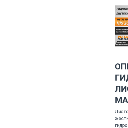
ОП
ГИ
ЛИ
MA
Листо
жестк
гидро