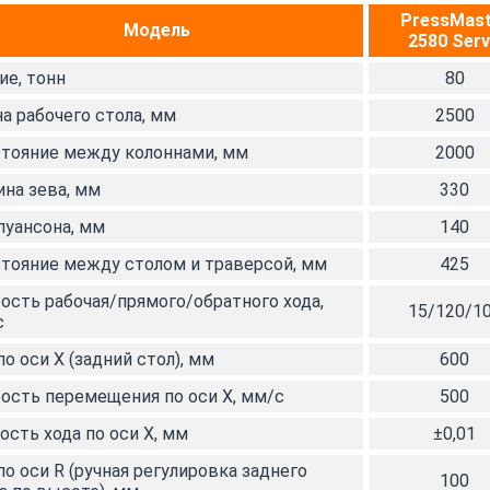
PressMast
Модель
2580 Ser
ие, тонн
80
а рабочего стола, мм
2500
тояние между колоннами, мм
2000
ина зева, мм
330
пуансона, мм
140
тояние между столом и траверсой, мм
425
ость рабочая/прямого/обратного хода,
15/120/1
с
по оси X (задний стол), мм
600
ость перемещения по оси X,
мм/с
500
ость хода по оси Х, мм
±0,01
по оси R (ручная регулировка заднего
100