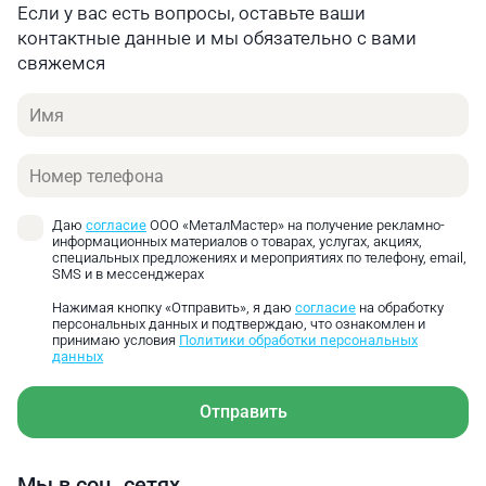
Если у вас есть вопросы, оставьте ваши
Максим Максим
контактные данные и мы обязательно с вами
Подскажите, сколько весит станок?
свяжемся
Имя
Александр Куликов
4-х позиционный резцедержатель для установки
Технический директор
инструмента с хвостовиком квадратного сечения
ООО «МеталМастер»
размером 12×12 мм. Суппорт перемещается при
Телефон
Здравствуйте! Масса нетто данной модели
помощи ШВП в поперечном и продольном
составляет 140 кг.
направлении.
Даю
согласие
ООО «МеталМастер» на получение рекламно-
информационных материалов о товарах, услугах, акциях,
специальных предложениях и мероприятиях по телефону, email,
SMS и в мессенджерах
Нажимая кнопку «Отправить», я даю
согласие
на обработку
персональных данных и подтверждаю, что ознакомлен и
принимаю условия
Политики обработки персональных
данных
Отправить
Мы в соц. сетях