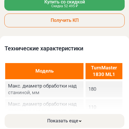
Купить со скидкой
Скидка 52 495 ₽
Получить КП
Технические xарактеристики
TurnMaster
Модель
1830 ML1
Макс. диаметр обработки над
180
станиной, мм
Макс. диаметр обработки над
110
поперечными салазками, мм
Показать еще
Ширина станины, мм
100