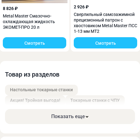
2 926 ₽
8 826 ₽
Сверлильный самозажимной
Metal Master Смазочно-
прецизионный патрон с
охлаждающая жидкость
На станке установлен 3-х кулачковый патрон
хвостовиком Metal Master ПСС
ЭКОМЕТ-ПРО 20 л
1-13 мм МТ2
диаметром 100 мм.
Смотреть
Смотреть
Товар из разделов
Настольные токарные станки
Акция! Тройная выгода!
Токарные станки с ЧПУ
Показать еще