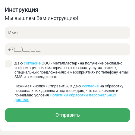
Инструкция
Мы вышлем Вам инструкцию!
Имя
Телефон
Даю
согласие
ООО «МеталМастер» на получение рекламно-
информационных материалов о товарах, услугах, акциях,
специальных предложениях и мероприятиях по телефону, email,
SMS и в мессенджерах
Нажимая кнопку «Отправить», я даю
согласие
на обработку
Перемещение задней бабки осуществляется
персональных данных и подтверждаю, что ознакомлен и
вручную.
принимаю условия
Политики обработки персональных
данных
Отправить