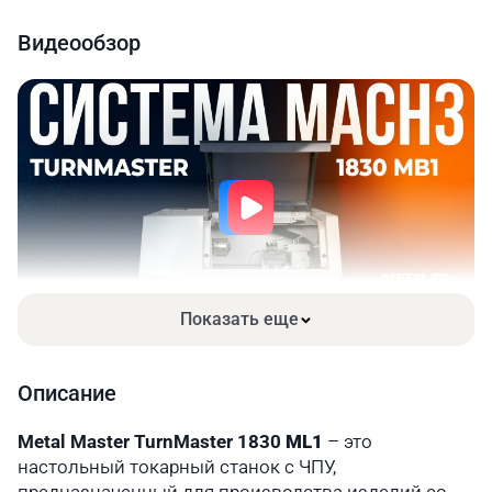
Макс. длина точения, мм
200
Видеообзор
Расстояние между центрами,
300
мм
Макс. перемещение осей X\Z,
95/250
мм
Диаметр сквозного отверстия
21
шпинделя, мм
Диапазоны скоростей
0 – 2500
шпинделя, об/мин
Показать еще
Конус шпинделя
МТ3
Мощность главного двигателя,
Описание
0,75
кВт
Metal Master TurnMaster 1830
ML1
– это
Напряжение в сети, В/Гц
220/50
настольный токарный станок с ЧПУ,