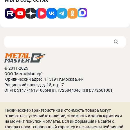
Сзади станка расположен электрошкаф, в котором
находятся сервоприводы и электрокомпоненты
бренда Schneider Electric.
© 2011-2025
ООО "МеталМастер"
Юридический адрес: 115191,г.Москва,4-й
Рощинский проезд, д. 18, стр. 7
ОГРН: 5147746191005ИНН: 7725844340 КПП: 772501001
Технические характеристики и стоимость товара могут
отличаться. уточняйте наличие, стоимость и характеристики
Станок оборудован светодиодной лампой
на момент покупки и оплаты. Вся информация на сайте о
местного освещения
товарах носит справочный характер и не является публичной