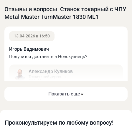
Отзывы и вопросы Станок токарный с ЧПУ
Metal Master TurnMaster 1830 ML1
13.04.2026 в 16:50
Игорь Вадимович
Получится доставить в Новокузнецк?
Александр Куликов
Технический директор
ООО «МеталМастер»
Добрый день! Наши менеджеры с удовольствием
Показать еще
ответят на все ваши вопросы по оплате и
доставке, тел. 8 (800) 775-78-34
Проконсультируем по любому вопросу!
26.03.2026 в 15:21