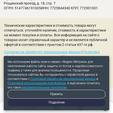
Рощинский проезд, д. 18, стр. 7
ОГРН: 5147746191005ИНН: 7725844340 КПП: 772501001
Технические характеристики и стоимость товара могут
отличаться. уточняйте наличие, стоимость и характеристики
на момент покупки и оплаты. Вся информация на сайте о
товарах носит справочный характер и не является публичной
офертой в соответствии с пунктом 2 статьи 437 гк рф.
Согласие на обработку персональных данных
|
Политика
обработки персональных данных
|
Пользовательское
соглашение
|
Политика использования куки-файлов
|
Мы используем файлы куки и сервис «Яндекс Метрика» для
обеспечения работы сайта, защиты от ботов и недобросовестного
Рекомендательные технологии
трафика, а также для анализа посещаемости. Продолжая
пользоваться сайтом, Вы соглашаетесь с обработкой данных в
соответствии с
Политикой обработки персональных данных
и
Политикой использования куки-файлов
. А ещё можно почитать,
что такое
рекомендательные технологии
.
Принять
Подробнее