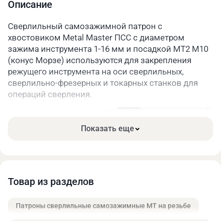
Описание
Сверлильный самозажимной патрон с
хвостовиком Metal Master ПСС с диаметром
зажима инструмента 1-16 мм и посадкой МТ2 М10
(конус Морзе) используются для закрепления
режущего инструмента на оси сверлильных,
сверлильно-фрезерных и токарных станков для
операций сверления.
Показать еще
Особенности
Товар из разделов
Снижение радиального биения
Высокоточное центрирование
Патроны сверлильные самозажимные МТ на резьбе
Быстрая смена инструмента