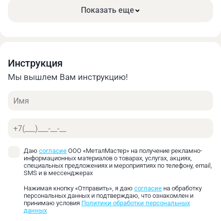
Цельная конструкция хвостовика обеспечивает
Показать еще
повышенную точность
Повышенное усилие зажима режущего
инструмента
Возможность использовать в тяжелых
Инструкция
высокоскоростных операциях
Широкий диапазон диаметров зажима режущего
Мы вышлем Вам инструкцию!
инструмента
Имя
Стандартная комплектация:
Сверлильный самозажимной патрон с
Телефон
хвостовиком Metal Master ПСС 1-16 МТ2 М10
Даю
согласие
ООО «МеталМастер» на получение рекламно-
информационных материалов о товарах, услугах, акциях,
специальных предложениях и мероприятиях по телефону, email,
SMS и в мессенджерах
Нажимая кнопку «Отправить», я даю
согласие
на обработку
персональных данных и подтверждаю, что ознакомлен и
принимаю условия
Политики обработки персональных
данных