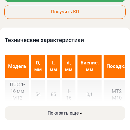
Получить КП
Технические xарактеристики
D,
L,
d,
Биение,
Модель
Посадка
мм
мм
мм
мм
ПСС 1-
16 мм
1-
МТ2
54
85
0,1
МТ2
16
М10
М10
Показать еще