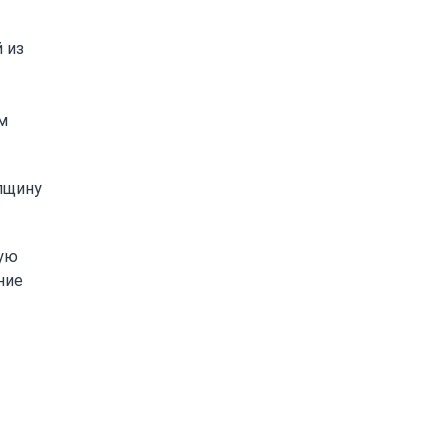
 из
м
лщину
ную
ние