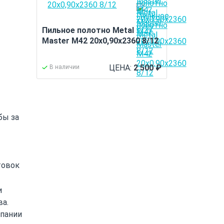
Пильное полотно Metal
Master M42 20x0,90x2360 8/12
ЦЕНА:
2 500
₽
В наличии
бы за
товок
и
ва.
мпании