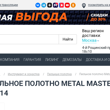
e трансляции
посмотреть на 
Ваш регион
доставки:
Москва
4-й Рощинский п
18с10
КОМПАНИЯ
ГАРАНТИЯ
ЛИЗИНГ
ДЕМОЗАЛЫ
ДОСТАВКА И 
я
Инструмент и оснастка
Пильные полотна
Пильное полотно Meta
ЛЬНОЕ ПОЛОТНО METAL MASTER
/14