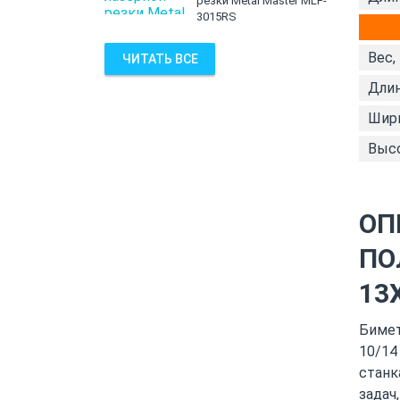
резки Metal Master MLF-
3015RS
Вес,
ЧИТАТЬ ВСЕ
Длин
Шири
Высо
ОП
ПО
13
Бимет
10/14
станк
задач