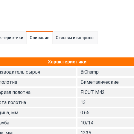
ктеристики
Описание
Отзывы и вопросы
Характеристики
зводитель сырья
BiChamp
полотна
Биметалические
риал полотна
FICUT М42
та полотна
13
ина, мм
0.65
зуба
10/14
а, мм
1335