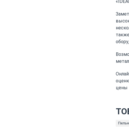
«IDEA
Замет
высок
неско
также
обору
Возмо
метал
Онлай
оценк
цены 
ТО
Пильн