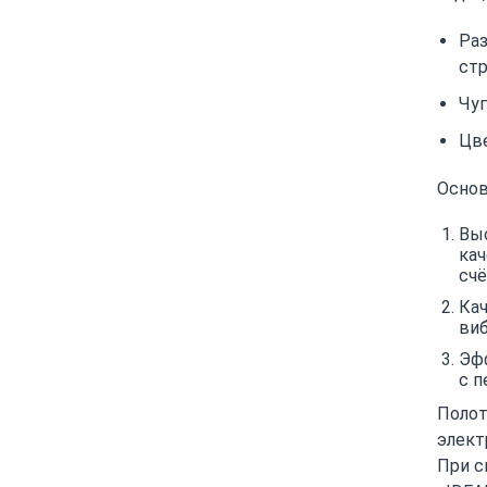
Раз
стр
Чуг
Цве
Основ
Выс
ка
счё
Кач
виб
Эфф
с 
Полот
элект
При с