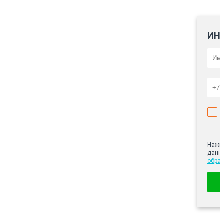
ИН
Нажи
дан
обр