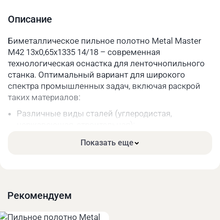
Шаг зуба
14/18
Описание
Длина, мм
1335
Биметаллическое пильное полотно Metal Master
M42 13х0,65х1335 14/18 – современная
Параметры упакованного товара
технологическая оснастка для ленточнопильного
Вес, кг
0,2
станка. Оптимальный вариант для широкого
спектра промышленных задач, включая раскрой
Длина, мм
330
таких материалов:
Ширина, мм
330
Различные виды сталей (углеродистая,
нержавеющая, строительная);
Высота, мм
40
Чугун;
Показать еще
Цветные металлы и их сплавы.
Основные преимущества:
Высокая прочность. Режущая часть зубьев сделана
из качественной быстрорежущей стали.
Рекомендуем
Длительный срок службы за счёт меньшего износа
при высоких нагрузках.