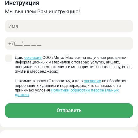
Инструкция
Онлайн калькулятор позволяет быстро получить
предварительную оценку стоимости своего заказа.
Мы вышлем Вам инструкцию!
Найти оптимальное соотношение цены и
Имя
необходимых характеристик.
Телефон
Даю
согласие
ООО «МеталМастер» на получение рекламно-
информационных материалов о товарах, услугах, акциях,
специальных предложениях и мероприятиях по телефону, email,
SMS и в мессенджерах
Нажимая кнопку «Отправить», я даю
согласие
на обработку
персональных данных и подтверждаю, что ознакомлен и
принимаю условия
Политики обработки персональных
данных
Отправить