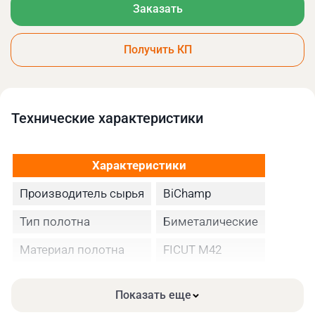
Заказать
Получить КП
Технические xарактеристики
Характеристики
Производитель сырья
BiChamp
Тип полотна
Биметалические
Материал полотна
FICUT М42
Высота полотна
13
Показать еще
Толщина, мм
0.65