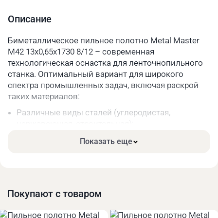
Шаг зуба
8/12
Описание
Длина, мм
1730
Биметаллическое пильное полотно Metal Master
M42 13x0,65x1730 8/12 – современная
Параметры упакованного товара
технологическая оснастка для ленточнопильного
Вес, кг
0,2
станка. Оптимальный вариант для широкого
спектра промышленных задач, включая раскрой
Длина, мм
330
таких материалов:
Ширина, мм
330
Различные виды сталей (углеродистая,
нержавеющая, строительная);
Высота, мм
40
Чугун;
Показать еще
Цветные металлы и их сплавы.
Основные преимущества:
Высокая прочность. Режущая часть зубьев сделана
из качественной быстрорежущей стали.
Покупают с товаром
Длительный срок службы за счёт меньшего износа
при высоких нагрузках.