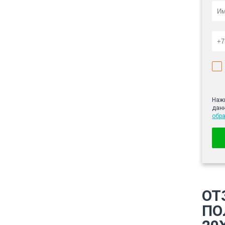
Нажи
дан
обр
ОТ
ПО