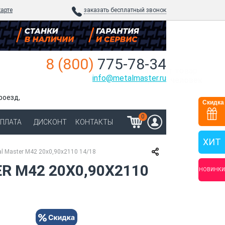
карте
заказать бесплатный звонок
8 (800)
775-78-34
сейчас
этот товар
info@metalmaster.ru
смотрят 5 человек
роезд,
Скидка
0
ОПЛАТА
ДИСКОНТ
КОНТАКТЫ
ХИТ
l Master M42 20х0,90х2110 14/18
 M42 20Х0,90Х2110
НОВИНКИ