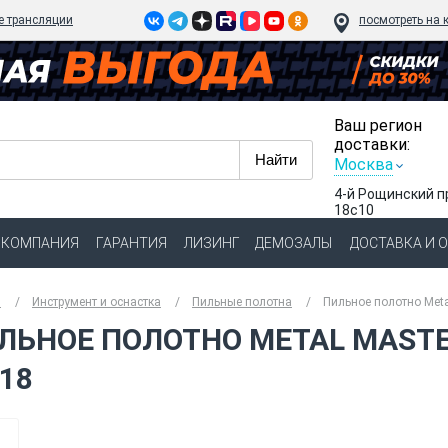
e трансляции
посмотреть на 
Ваш регион
доставки:
Москва
4-й Рощинский п
18с10
КОМПАНИЯ
ГАРАНТИЯ
ЛИЗИНГ
ДЕМОЗАЛЫ
ДОСТАВКА И 
я
Инструмент и оснастка
Пильные полотна
Пильное полотно Meta
ЛЬНОЕ ПОЛОТНО METAL MASTER
/18