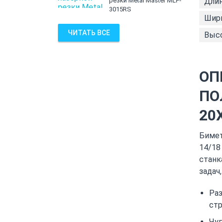
резки Metal Master MLF-
Длин
3015RS
Шири
ЧИТАТЬ ВСЕ
Высо
ОП
ПО
20
Бимет
14/18
станк
задач
Раз
стр
Чуг