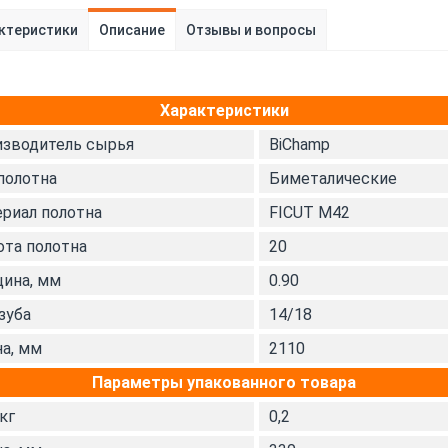
ктеристики
Описание
Отзывы и вопросы
Характеристики
зводитель сырья
BiChamp
полотна
Биметалические
риал полотна
FICUT М42
та полотна
20
ина, мм
0.90
зуба
14/18
а, мм
2110
Параметры упакованного товара
 кг
0,2