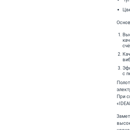
Цве
Основ
Выс
ка
счё
Кач
виб
Эфф
с 
Полот
элект
При с
«IDEA
Замет
высок