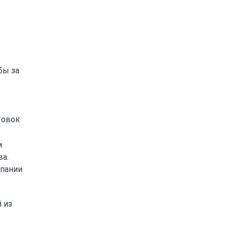
бы за
товок
и
ва.
мпании
 из