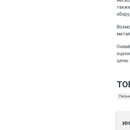
неско
также
обору
Возмо
метал
Онлай
оценк
цены 
ТО
Пильн
ИН