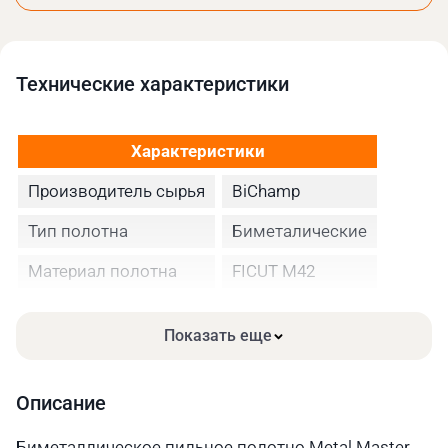
Технические xарактеристики
Характеристики
Производитель сырья
BiChamp
Тип полотна
Биметалические
Материал полотна
FICUT М42
Высота полотна
20
Показать еще
Толщина, мм
0.90
Шаг зуба
14/18
Описание
Длина, мм
2362
Биметаллическое пильное полотно Metal Master