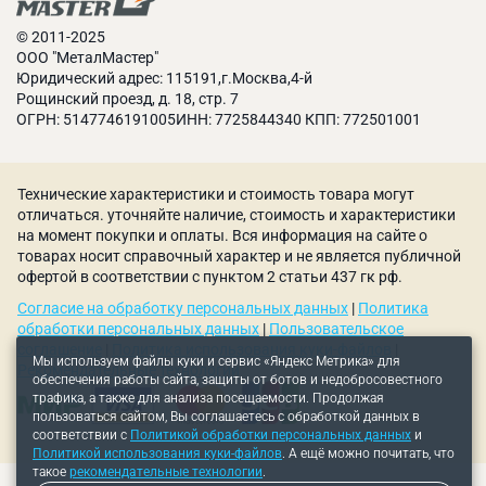
© 2011-2025
ООО "МеталМастер"
Юридический адрес: 115191,г.Москва,4-й
Рощинский проезд, д. 18, стр. 7
ОГРН: 5147746191005ИНН: 7725844340 КПП: 772501001
Технические характеристики и стоимость товара могут
отличаться. уточняйте наличие, стоимость и характеристики
на момент покупки и оплаты. Вся информация на сайте о
товарах носит справочный характер и не является публичной
офертой в соответствии с пунктом 2 статьи 437 гк рф.
Согласие на обработку персональных данных
|
Политика
обработки персональных данных
|
Пользовательское
соглашение
|
Политика использования куки-файлов
|
Мы используем файлы куки и сервис «Яндекс Метрика» для
Рекомендательные технологии
обеспечения работы сайта, защиты от ботов и недобросовестного
трафика, а также для анализа посещаемости. Продолжая
пользоваться сайтом, Вы соглашаетесь с обработкой данных в
соответствии с
Политикой обработки персональных данных
и
Политикой использования куки-файлов
. А ещё можно почитать, что
такое
рекомендательные технологии
.