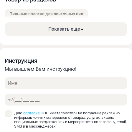
Онлайн калькулятор позволяет быстро получить
предварительную оценку стоимости своего заказа.
Пильные полотна для ленточных пил
Найти оптимальное соотношение цены и
необходимых характеристик.
Показать еще
Инструкция
Мы вышлем Вам инструкцию!
Имя
Телефон
Даю
согласие
ООО «МеталМастер» на получение рекламно-
информационных материалов о товарах, услугах, акциях,
специальных предложениях и мероприятиях по телефону, email,
SMS и в мессенджерах