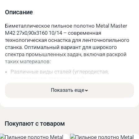
Шаг зуба
10/14
Описание
Длина, мм
3160
Биметаллическое пильное полотно Metal Master
M42 27х0,90х3160 10/14 – современная
Параметры упакованного товара
технологическая оснастка для ленточнопильного
Вес, кг
0,2
станка. Оптимальный вариант для широкого
спектра промышленных задач, включая раскрой
Длина, мм
330
таких материалов:
Ширина, мм
330
Различные виды сталей (углеродистая,
нержавеющая, строительная);
Высота, мм
40
Чугун;
Показать еще
Цветные металлы и их сплавы.
Основные преимущества:
Высокая прочность. Режущая часть зубьев сделана
из качественной быстрорежущей стали.
Покупают с товаром
Длительный срок службы за счёт меньшего износа
при высоких нагрузках.