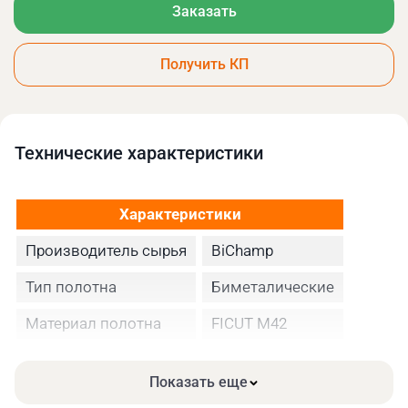
Заказать
Получить КП
Технические xарактеристики
Характеристики
Производитель сырья
BiChamp
Тип полотна
Биметалические
Материал полотна
FICUT М42
Высота полотна
27
Показать еще
Толщина, мм
0.90