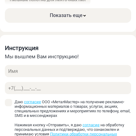
Качественный распил материала. Чистый рез,
снижение вибрационного воздействия на станок.
Показать еще
Эффективность. Простая резка труб, профилей, а
также заготовок с переменным сечением.
Полотно из пружинной стали соединено с зубьями
по технологии электронно-лучевого соединения,
что гарантирует прочность шва. При сварке
Инструкция
применяется оборудование мирового уровня от
Мы вышлем Вам инструкцию!
компании «IDEAL».
Имя
Заметно увеличенный ресурс работы по
сравнению с оснасткой из высокоуглеродистой
инструментальной стали. Срок службы в
Телефон
несколько раз дольше, что снижает частоту
замены оснастки, а также увеличивает
Даю
согласие
ООО «МеталМастер» на получение рекламно-
промежутки времени между обслуживанием
информационных материалов о товарах, услугах, акциях,
специальных предложениях и мероприятиях по телефону, email,
оборудования.
SMS и в мессенджерах
Возможность подбора шага зуба под конкретный
Нажимая кнопку «Отправить», я даю
согласие
на обработку
материал и толщину металла.
персональных данных и подтверждаю, что ознакомлен и
принимаю условия
Политики обработки персональных