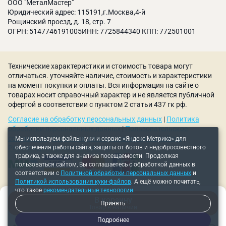
ООО "МеталМастер"
Юридический адрес: 115191,г.Москва,4-й
Рощинский проезд, д. 18, стр. 7
ОГРН: 5147746191005ИНН: 7725844340 КПП: 772501001
Технические характеристики и стоимость товара могут
отличаться. уточняйте наличие, стоимость и характеристики
на момент покупки и оплаты. Вся информация на сайте о
товарах носит справочный характер и не является публичной
офертой в соответствии с пунктом 2 статьи 437 гк рф.
Согласие на обработку персональных данных
|
Политика
обработки персональных данных
|
Пользовательское
соглашение
|
Политика использования куки-файлов
|
Мы используем файлы куки и сервис «Яндекс Метрика» для
обеспечения работы сайта, защиты от ботов и недобросовестного
Рекомендательные технологии
трафика, а также для анализа посещаемости. Продолжая
пользоваться сайтом, Вы соглашаетесь с обработкой данных в
соответствии с
Политикой обработки персональных данных
и
Политикой использования куки-файлов
. А ещё можно почитать,
что такое
рекомендательные технологии
.
В корзину
Принять
Товар в наличии
Подробнее