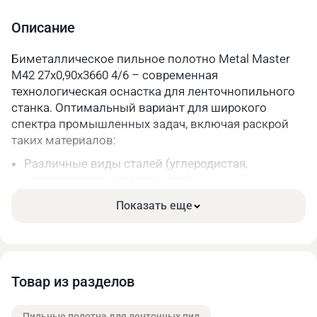
Шаг зуба
4/6
Описание
Длина, мм
3660
Биметаллическое пильное полотно Metal Master
M42 27х0,90х3660 4/6 – современная
Параметры упакованного товара
технологическая оснастка для ленточнопильного
Вес, кг
0,2
станка. Оптимальный вариант для широкого
спектра промышленных задач, включая раскрой
Длина, мм
330
таких материалов:
Ширина, мм
330
Различные виды сталей (углеродистая,
нержавеющая, строительная);
Высота, мм
40
Чугун;
Показать еще
Цветные металлы и их сплавы.
Основные преимущества:
Высокая прочность. Режущая часть зубьев сделана
из качественной быстрорежущей стали.
Товар из разделов
Длительный срок службы за счёт меньшего износа
при высоких нагрузках.
Пильные полотна для ленточных пил