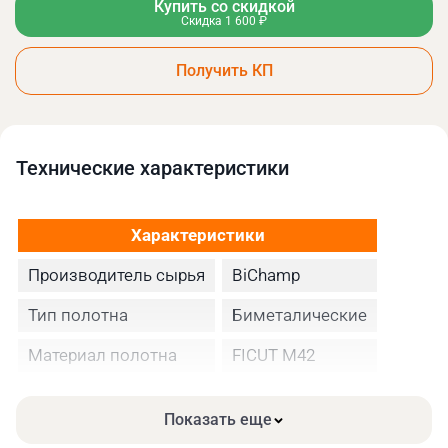
Купить со скидкой
Скидка 1 600 ₽
Получить КП
Технические xарактеристики
Характеристики
Производитель сырья
BiChamp
Тип полотна
Биметалические
Материал полотна
FICUT М42
Высота полотна
27
Показать еще
Толщина, мм
0.90