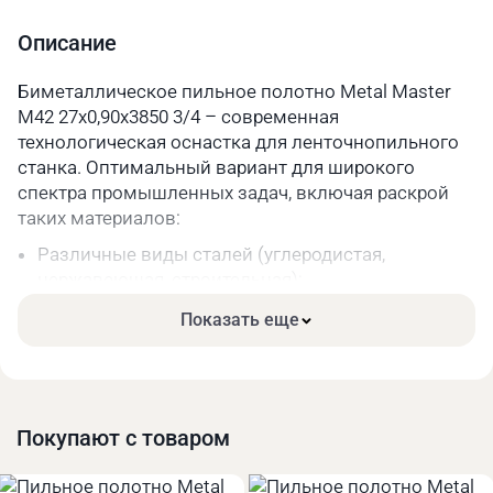
Шаг зуба
3/4
Описание
Длина, мм
3850
Биметаллическое пильное полотно Metal Master
M42 27х0,90х3850 3/4 – современная
Параметры упакованного товара
технологическая оснастка для ленточнопильного
Вес, кг
0,2
станка. Оптимальный вариант для широкого
спектра промышленных задач, включая раскрой
Длина, мм
330
таких материалов:
Ширина, мм
330
Различные виды сталей (углеродистая,
нержавеющая, строительная);
Высота, мм
40
Чугун;
Показать еще
Цветные металлы и их сплавы.
Основные преимущества:
Высокая прочность. Режущая часть зубьев сделана
из качественной быстрорежущей стали.
Покупают с товаром
Длительный срок службы за счёт меньшего износа
при высоких нагрузках.