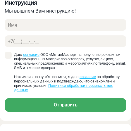
Инструкция
Онлайн калькулятор позволяет быстро получить
предварительную оценку стоимости своего заказа.
Мы вышлем Вам инструкцию!
Найти оптимальное соотношение цены и
Имя
необходимых характеристик.
Телефон
Даю
согласие
ООО «МеталМастер» на получение рекламно-
информационных материалов о товарах, услугах, акциях,
специальных предложениях и мероприятиях по телефону, email,
SMS и в мессенджерах
Нажимая кнопку «Отправить», я даю
согласие
на обработку
персональных данных и подтверждаю, что ознакомлен и
принимаю условия
Политики обработки персональных
данных
Отправить