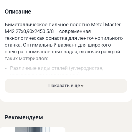
Шаг зуба
5/8
Описание
Длина, мм
2450
Биметаллическое пильное полотно Metal Master
M42 27x0,90x2450 5/8 – современная
Параметры упакованного товара
технологическая оснастка для ленточнопильного
Вес, кг
0,2
станка. Оптимальный вариант для широкого
спектра промышленных задач, включая раскрой
Длина, мм
330
таких материалов:
Ширина, мм
330
Различные виды сталей (углеродистая,
нержавеющая, строительная);
Высота, мм
40
Чугун;
Показать еще
Цветные металлы и их сплавы.
Основные преимущества:
Высокая прочность. Режущая часть зубьев сделана
из качественной быстрорежущей стали.
Рекомендуем
Длительный срок службы за счёт меньшего износа
при высоких нагрузках.