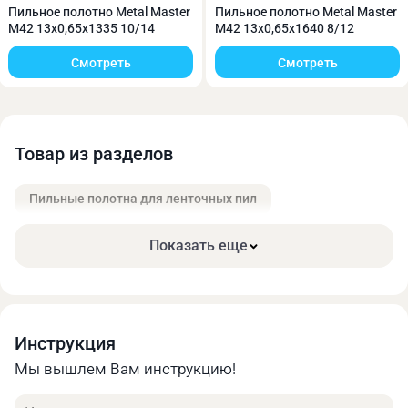
Онлайн калькулятор позволяет быстро получить
Пильное полотно Metal Master
Пильное полотно Metal Master
M42 13х0,65х1335 10/14
M42 13х0,65х1640 8/12
предварительную оценку стоимости своего заказа.
Найти оптимальное соотношение цены и
Смотреть
Смотреть
необходимых характеристик.
Товар из разделов
Пильные полотна для ленточных пил
Показать еще
Инструкция
Мы вышлем Вам инструкцию!
Имя