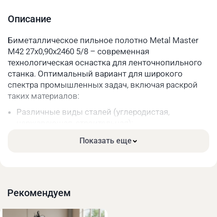
Шаг зуба
5/8
Описание
Длина, мм
2460
Биметаллическое пильное полотно Metal Master
M42 27x0,90x2460 5/8 – современная
Параметры упакованного товара
технологическая оснастка для ленточнопильного
Вес, кг
0,2
станка. Оптимальный вариант для широкого
спектра промышленных задач, включая раскрой
Длина, мм
330
таких материалов:
Ширина, мм
330
Различные виды сталей (углеродистая,
нержавеющая, строительная);
Высота, мм
40
Чугун;
Показать еще
Цветные металлы и их сплавы.
Основные преимущества:
Высокая прочность. Режущая часть зубьев сделана
из качественной быстрорежущей стали.
Рекомендуем
Длительный срок службы за счёт меньшего износа
при высоких нагрузках.