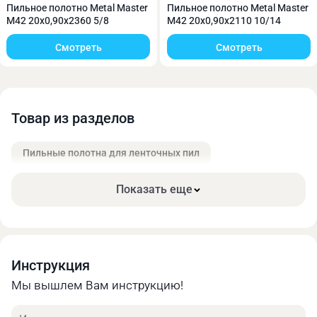
Онлайн калькулятор позволяет быстро получить
Пильное полотно Metal Master
Пильное полотно Metal Master
M42 20x0,90x2360 5/8
M42 20x0,90x2110 10/14
предварительную оценку стоимости своего заказа.
Найти оптимальное соотношение цены и
Смотреть
Смотреть
необходимых характеристик.
Товар из разделов
Пильные полотна для ленточных пил
Показать еще
Инструкция
Мы вышлем Вам инструкцию!
Имя