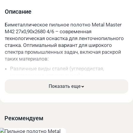
Шаг зуба
4/6
Описание
Длина, мм
2680
Биметаллическое пильное полотно Metal Master
M42 27x0,90x2680 4/6 – современная
Параметры упакованного товара
технологическая оснастка для ленточнопильного
Вес, кг
0,2
станка. Оптимальный вариант для широкого
спектра промышленных задач, включая раскрой
Длина, мм
330
таких материалов:
Ширина, мм
330
Различные виды сталей (углеродистая,
нержавеющая, строительная);
Высота, мм
40
Чугун;
Показать еще
Цветные металлы и их сплавы.
Основные преимущества:
Высокая прочность. Режущая часть зубьев сделана
из качественной быстрорежущей стали.
Рекомендуем
Длительный срок службы за счёт меньшего износа
при высоких нагрузках.