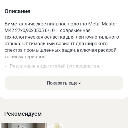
Шаг зуба
6/10
Описание
Длина, мм
3505
Биметаллическое пильное полотно Metal Master
M42 27x0,90x3505 6/10 – современная
Параметры упакованного товара
технологическая оснастка для ленточнопильного
Вес, кг
0,2
станка. Оптимальный вариант для широкого
спектра промышленных задач, включая раскрой
Длина, мм
330
таких материалов:
Ширина, мм
330
Различные виды сталей (углеродистая,
нержавеющая, строительная);
Высота, мм
40
Чугун;
Показать еще
Цветные металлы и их сплавы.
Основные преимущества:
Высокая прочность. Режущая часть зубьев сделана
из качественной быстрорежущей стали.
Рекомендуем
Длительный срок службы за счёт меньшего износа
при высоких нагрузках.