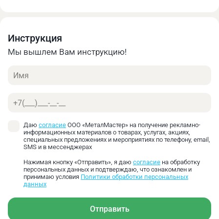
Онлайн калькулятор позволяет быстро получить
предварительную оценку стоимости своего заказа.
Найти оптимальное соотношение цены и
Инструкция
необходимых характеристик.
Мы вышлем Вам инструкцию!
Имя
Телефон
Даю
согласие
ООО «МеталМастер» на получение рекламно-
информационных материалов о товарах, услугах, акциях,
специальных предложениях и мероприятиях по телефону, email,
SMS и в мессенджерах
Нажимая кнопку «Отправить», я даю
согласие
на обработку
персональных данных и подтверждаю, что ознакомлен и
принимаю условия
Политики обработки персональных
данных
Отправить