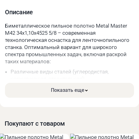
Шаг зуба
5/8
Описание
Длина, мм
4525
Биметаллическое пильное полотно Metal Master
M42 34х1,10х4525 5/8 – современная
Параметры упакованного товара
технологическая оснастка для ленточнопильного
Вес, кг
0,2
станка. Оптимальный вариант для широкого
спектра промышленных задач, включая раскрой
Длина, мм
330
таких материалов:
Ширина, мм
330
Различные виды сталей (углеродистая,
нержавеющая, строительная);
Высота, мм
40
Чугун;
Показать еще
Цветные металлы и их сплавы.
Основные преимущества:
Высокая прочность. Режущая часть зубьев сделана
из качественной быстрорежущей стали.
Покупают с товаром
Длительный срок службы за счёт меньшего износа
при высоких нагрузках.