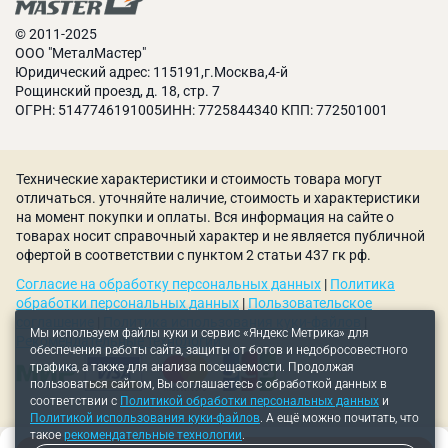
© 2011-2025
ООО "МеталМастер"
Юридический адрес: 115191,г.Москва,4-й
Рощинский проезд, д. 18, стр. 7
ОГРН: 5147746191005ИНН: 7725844340 КПП: 772501001
Технические характеристики и стоимость товара могут
отличаться. уточняйте наличие, стоимость и характеристики
на момент покупки и оплаты. Вся информация на сайте о
товарах носит справочный характер и не является публичной
офертой в соответствии с пунктом 2 статьи 437 гк рф.
Согласие на обработку персональных данных
|
Политика
обработки персональных данных
|
Пользовательское
соглашение
|
Политика использования куки-файлов
|
Мы используем файлы куки и сервис «Яндекс Метрика» для
Рекомендательные технологии
обеспечения работы сайта, защиты от ботов и недобросовестного
трафика, а также для анализа посещаемости. Продолжая
пользоваться сайтом, Вы соглашаетесь с обработкой данных в
соответствии с
Политикой обработки персональных данных
и
Политикой использования куки-файлов
. А ещё можно почитать, что
такое
рекомендательные технологии
.