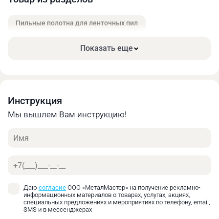
Онлайн калькулятор позволяет быстро получить
предварительную оценку стоимости своего заказа.
Пильные полотна для ленточных пил
Найти оптимальное соотношение цены и
необходимых характеристик.
Показать еще
Инструкция
Мы вышлем Вам инструкцию!
Имя
Телефон
Даю
согласие
ООО «МеталМастер» на получение рекламно-
информационных материалов о товарах, услугах, акциях,
специальных предложениях и мероприятиях по телефону, email,
SMS и в мессенджерах