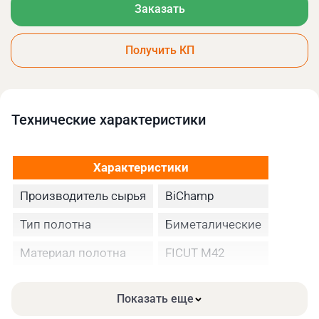
Заказать
Получить КП
Технические xарактеристики
Характеристики
Производитель сырья
BiChamp
Тип полотна
Биметалические
Материал полотна
FICUT М42
Высота полотна
34
Показать еще
Толщина, мм
1.10