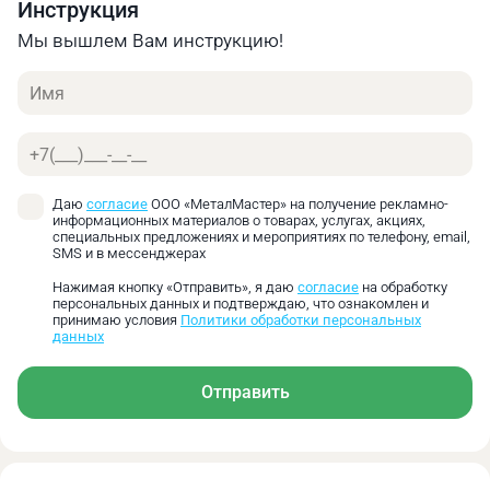
Инструкция
Онлайн калькулятор позволяет быстро получить
предварительную оценку стоимости своего заказа.
Мы вышлем Вам инструкцию!
Найти оптимальное соотношение цены и
Имя
необходимых характеристик.
Телефон
Даю
согласие
ООО «МеталМастер» на получение рекламно-
информационных материалов о товарах, услугах, акциях,
специальных предложениях и мероприятиях по телефону, email,
SMS и в мессенджерах
Нажимая кнопку «Отправить», я даю
согласие
на обработку
персональных данных и подтверждаю, что ознакомлен и
принимаю условия
Политики обработки персональных
данных
Отправить