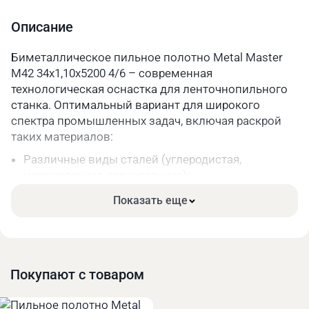
Шаг зуба
4/6
Описание
Длина, мм
5200
Биметаллическое пильное полотно Metal Master
M42 34х1,10х5200 4/6 – современная
Параметры упакованного товара
технологическая оснастка для ленточнопильного
Вес, кг
0,2
станка. Оптимальный вариант для широкого
спектра промышленных задач, включая раскрой
Длина, мм
330
таких материалов:
Ширина, мм
330
Различные виды сталей (углеродистая,
нержавеющая, строительная);
Высота, мм
40
Чугун;
Показать еще
Цветные металлы и их сплавы.
Основные преимущества:
Высокая прочность. Режущая часть зубьев сделана
из качественной быстрорежущей стали.
Покупают с товаром
Длительный срок службы за счёт меньшего износа
при высоких нагрузках.