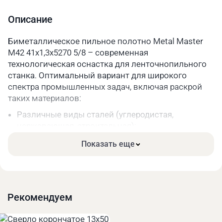
Шаг зуба
5/8
Описание
Длина, мм
5270
Биметаллическое пильное полотно Metal Master
M42 41х1,3х5270 5/8 – современная
Параметры упакованного товара
технологическая оснастка для ленточнопильного
Вес, кг
0,2
станка. Оптимальный вариант для широкого
спектра промышленных задач, включая раскрой
Длина, мм
330
таких материалов:
Ширина, мм
330
Различные виды сталей (углеродистая,
нержавеющая, строительная);
Высота, мм
40
Чугун;
Показать еще
Цветные металлы и их сплавы.
Основные преимущества:
Высокая прочность. Режущая часть зубьев сделана
из качественной быстрорежущей стали.
Рекомендуем
Длительный срок службы за счёт меньшего износа
при высоких нагрузках.