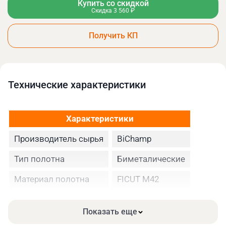
Купить со скидкой
Скидка 3 560 ₽
Получить КП
Технические xарактеристики
Характеристики
Производитель сырья
BiChamp
Тип полотна
Биметалические
Материал полотна
FICUT М42
Высота полотна
41
Показать еще
Толщина, мм
1.3