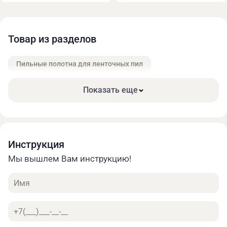
Онлайн калькулятор позволяет быстро получить
предварительную оценку стоимости своего заказа.
Найти оптимальное соотношение цены и
Товар из разделов
необходимых характеристик.
Пильные полотна для ленточных пил
Показать еще
Инструкция
Мы вышлем Вам инструкцию!
Имя
Телефон