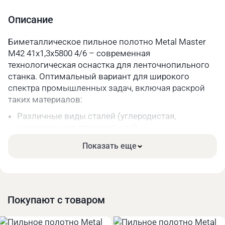
Шаг зуба
4/6
Описание
Длина, мм
5800
Биметаллическое пильное полотно Metal Master
M42 41х1,3х5800 4/6 – современная
Параметры упакованного товара
технологическая оснастка для ленточнопильного
Вес, кг
0,2
станка. Оптимальный вариант для широкого
спектра промышленных задач, включая раскрой
Длина, мм
330
таких материалов:
Ширина, мм
330
Различные виды сталей (углеродистая,
нержавеющая, строительная);
Высота, мм
40
Чугун;
Показать еще
Цветные металлы и их сплавы.
Основные преимущества:
Высокая прочность. Режущая часть зубьев сделана
из качественной быстрорежущей стали.
Покупают с товаром
Длительный срок службы за счёт меньшего износа
при высоких нагрузках.