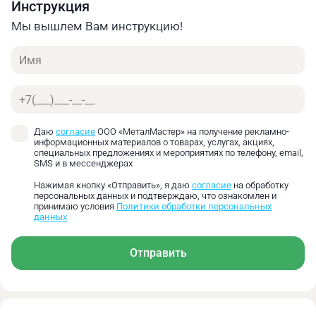
Инструкция
Онлайн калькулятор позволяет быстро получить
предварительную оценку стоимости своего заказа.
Мы вышлем Вам инструкцию!
Найти оптимальное соотношение цены и
Имя
необходимых характеристик.
Телефон
Даю
согласие
ООО «МеталМастер» на получение рекламно-
информационных материалов о товарах, услугах, акциях,
специальных предложениях и мероприятиях по телефону, email,
SMS и в мессенджерах
Нажимая кнопку «Отправить», я даю
согласие
на обработку
персональных данных и подтверждаю, что ознакомлен и
принимаю условия
Политики обработки персональных
данных
Отправить