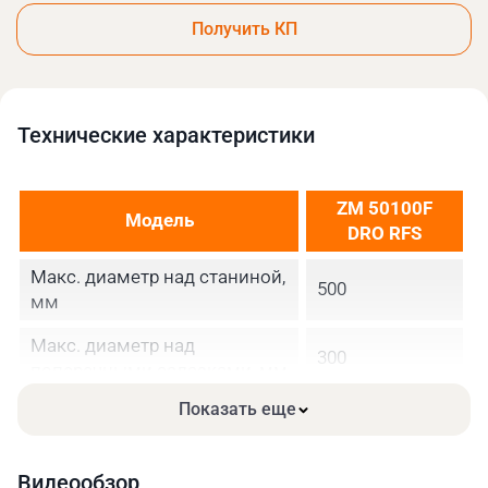
Получить КП
Технические xарактеристики
ZM 50100F
Модель
DRO RFS
Макс. диаметр над станиной,
500
мм
Макс. диаметр над
300
поперечными салазками, мм
Показать еще
Макс. диаметр над выемкой
710
в станине, мм
Видеообзор
Расстояние между центрами,