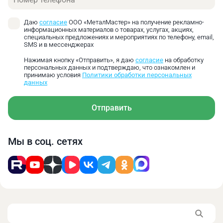
конусо- или дугообразных деталей.
Даю
согласие
ООО «МеталМастер» на получение рекламно-
информационных материалов о товарах, услугах, акциях,
Для удобства нарезания резьбы станок оснащен 7-
специальных предложениях и мероприятиях по телефону, email,
SMS и в мессенджерах
позиционным резьбоуказателем.
Нажимая кнопку «Отправить», я даю
согласие
на обработку
персональных данных и подтверждаю, что ознакомлен и
принимаю условия
Политики обработки персональных
Все подвижные части станка оснащены тавотницами.
данных
Отправить
24-х ступенчатая коробка передач, изготовленная из
качественной конструкционной стали, развивает
большой крутящий момент на малых оборотах.
Мы в соц. сетях
Стандартная комплектация:
✓ 3-х кулачковый патрон 250 мм;
✓ 4-кулачковый патрон 320 мм;
✓ Планшайба 435 мм;
✓ 3-х осевое УЦИ;
✓ Защитный экран для патрона;