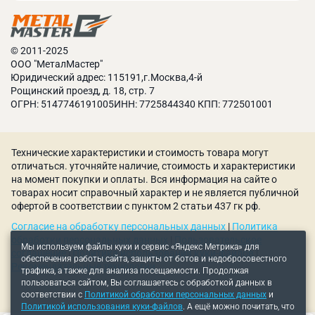
✓ Защитный кожух винта продольной подачи;
✓ Защитный экран для резцедержателя;
✓ Подвижный люнет;
✓ Неподвижный люнет;
© 2011-2025
ООО "МеталМастер"
✓ Два упорных центра;
Юридический адрес: 115191,г.Москва,4-й
✓ Ножной тормоз;
Рощинский проезд, д. 18, стр. 7
✓ Функция быстрого перемещения суппорта;
ОГРН: 5147746191005ИНН: 7725844340 КПП: 772501001
✓ Ящик с инструментами для обслуживания станка;
✓ Система подачи СОЖ;
✓ Станочная лампа;
Технические характеристики и стоимость товара могут
✓ Резьбоуказатель;
отличаться. уточняйте наличие, стоимость и характеристики
✓ Масленка;
на момент покупки и оплаты. Вся информация на сайте о
товарах носит справочный характер и не является публичной
✓ Инструкция по эксплуатации на русском языке.
офертой в соответствии с пунктом 2 статьи 437 гк рф.
Согласие на обработку персональных данных
|
Политика
обработки персональных данных
|
Пользовательское
Мы используем файлы куки и сервис «Яндекс Метрика» для
соглашение
|
Политика использования куки-файлов
|
обеспечения работы сайта, защиты от ботов и недобросовестного
Рекомендательные технологии
трафика, а также для анализа посещаемости. Продолжая
пользоваться сайтом, Вы соглашаетесь с обработкой данных в
соответствии с
Политикой обработки персональных данных
и
Политикой использования куки-файлов
. А ещё можно почитать, что