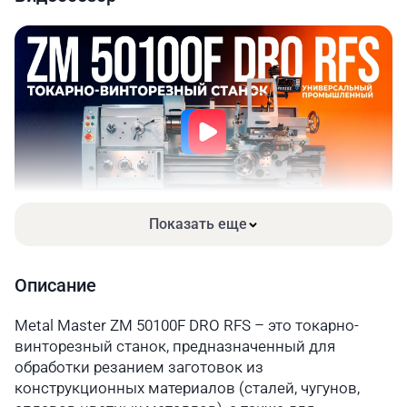
1000
мм
Ширина станины, мм
390
Диаметр отверстия
82
шпинделя, мм
Торец шпинделя
Cam lock D8
Конус отверстия шпинделя
90-(1:20)
Количество передач
24
Показать еще
Диапазон скоростей
9~1600
шпинделя об/мин
Описание
Диапазон нарезаемых
0.5~224 мм /48
Metal Master ZM 50100F DRO RFS – это токарно-
метрических резьб
винторезный станок, предназначенный для
обработки резанием заготовок из
Диапазон нарезаемых
72~1/8T.P.I /46
конструкционных материалов (сталей, чугунов,
дюймовых резьб