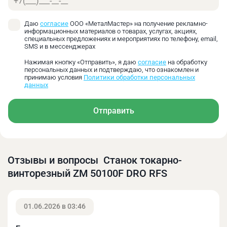
Вылет пиноли задней бабки – 150 мм.
Даю
согласие
ООО «МеталМастер» на получение рекламно-
информационных материалов о товарах, услугах, акциях,
Поперечное смещение составляет ±15 мм
специальных предложениях и мероприятиях по телефону, email,
SMS и в мессенджерах
Нажимая кнопку «Отправить», я даю
согласие
на обработку
На ходовой винт смонтирован защитный кожух
персональных данных и подтверждаю, что ознакомлен и
для защиты от стружки.
принимаю условия
Политики обработки персональных
данных
Отправить
Четырехкулачковый патрон диаметром 320 мм с
независимым перемещением кулачков входит в
базовый комплект поставки станка.
Отзывы и вопросы Станок токарно-
Каждый станок серии ZM имеет удобную и
винторезный ZM 50100F DRO RFS
понятную таблицу резьб и подач.
01.06.2026 в 03:46
Станок «в базе» комплектуется подвижным и
неподвижным люнетами. Диапазон подвижного