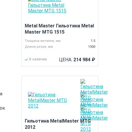
Metal Master Гильотина Metal
Master MTG 1515
Толщина металла, мм:
1.5
Длина резки, мм:
1500
ЦЕНА:
214 984
₽
В наличии
я
нок
Гильотина MetalMaster MTG
2012