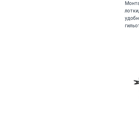
Монта
лотки
удобн
гильо