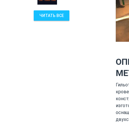
ЧИТАТЬ ВСЕ
ОП
ME
Гильо
крове
конст
изгот
оснащ
двухс