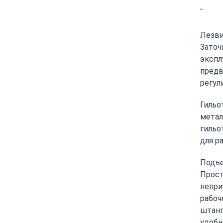
Лезви
Заточ
экспл
предв
регул
Гильо
метал
гильо
для р
Подъе
Прост
непри
рабоч
штанг
удобн