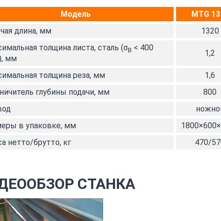
Модель
MTG 13
чая длина, мм
1320
имальная толщина листа, сталь (σ
< 400
В
1,2
, мм
имальная толщина реза, мм
1,6
ничитель глубины подачи, мм
800
вод
ножно
еры в упаковке, мм
1800×600×
а нетто/брутто, кг
470/57
ДЕООБЗОР СТАНКА