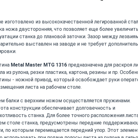
е изготовлено из высококачественной легированной стал
ка ножа двусторонняя, что позволяет еще более увеличит
уатации станка до плановой заточки. Зазор между лезвия
арительно выставлен на заводе и не требует дополнител
ировки.
тина
Metal Master MTG 1316
предназначена для раскроя л
ла из рулона, резки пластика, картона, резины и пр. Особе
тины - ножной привод, который освобождает руки операт
азмещения листа на рабочем столе.
м балки с верхним ножом осуществляется пружинами.
ота конструкции обеспечивает долговечность и
хотливость станка. Для более точного расположения листа
ем столе станка, предусмотрены передние поддерживаю
и, по которым перемещается передний упор. Этот элемен
о использовать при подаче полосы листа из рулона в гиль