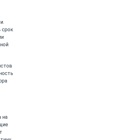
и.
ь срок
ми
ьной
истов
нность
ора
 на
щие
т
отину