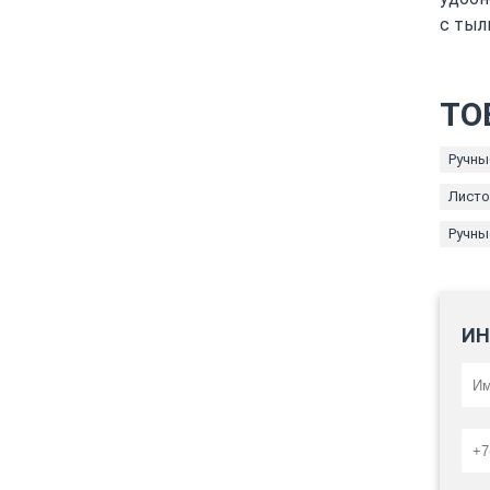
с тыл
ТО
Ручны
Листо
Ручны
ИН