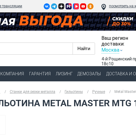
e трансляции
посмотреть на 
Ваш регион
доставки:
Москва
4-й Рощинский п
18с10
КОМПАНИЯ
ГАРАНТИЯ
ЛИЗИНГ
ДЕМОЗАЛЫ
ДОСТАВКА И 
я
Станки для резки металла
Гильотины
Ручные
Metal Maste
ЛЬОТИНА METAL MASTER MTG 