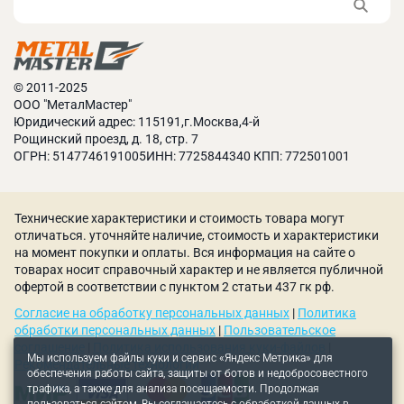
Удобная рукоятка на рычаге. Рука оператора не
Григорий Жданов
скользит в процессе работы;
Как осуществляется регулировка?
Валки станка сделаны из стали высокого
качества. Они не нуждаются в специальном
© 2011-2025
обслуживании и защищены от коррозии;
Александр Куликов
ООО "МеталМастер"
Валы расположены ассиметрично. Откидной
Технический директор
Юридический адрес: 115191,г.Москва,4-й
ООО «МеталМастер»
Рощинский проезд, д. 18, стр. 7
верхний вал;
ОГРН: 5147746191005ИНН: 7725844340 КПП: 772501001
Добрый день! Регулировка осуществляется
Отличное решение для небольших мастерских и
посредством червячной передачи.
других предприятий, которые занимаются
мелкосерийным производством.
Технические характеристики и стоимость товара могут
отличаться. уточняйте наличие, стоимость и характеристики
Ручной вальцовочный станок MetalMaster MSR
на момент покупки и оплаты. Вся информация на сайте о
1308 эргономичен, экономит время работы за счёт
товарах носит справочный характер и не является публичной
простоты применения и будет выполнять
офертой в соответствии с пунктом 2 статьи 437 гк рф.
требуемые операции по радиусной деформации
Согласие на обработку персональных данных
|
Политика
листового металла на благо Вашего предприятия
обработки персональных данных
|
Пользовательское
длительное время.
соглашение
|
Политика использования куки-файлов
|
Мы используем файлы куки и сервис «Яндекс Метрика» для
Рекомендательные технологии
Отсутствие электрических узлов в конструкции
обеспечения работы сайта, защиты от ботов и недобросовестного
трафика, а также для анализа посещаемости. Продолжая
станка делает его удобным для эксплуатации на