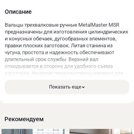
Размеры в упаковке, мм
1700x450x500
Описание
Масса нетто/брутто, кг
117/147
Вальцы трехвалковые ручные MetalMaster MSR
предназначены для изготовления цилиндрических
и конусных обечаек, дугообразных элементов,
правки плоских заготовок. Литая станина из
чугуна, простота и надежность обеспечивают
длительный срок службы. Верхний вал
откидывается в сторону для удобного съема
заготовки. На валах предусмотрены канавки для
гибки проволоки и прутка. Зажим заготовки,
формирование радиуса и вращение валов
Показать еще
осуществляется вручную.
Вальцы MetalMaster MSR 1308 оснащены верхним
валом с малым диаметром, что позволяет
работать с тонкими стальными листами,
Рекомендуем
обладающими значительной упругостью и
требующими большей степени деформации для