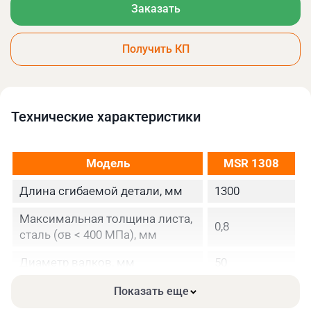
Заказать
Получить КП
Технические xарактеристики
Модель
MSR 1308
Длина сгибаемой детали, мм
1300
Максимальная толщина листа,
0,8
сталь (σв < 400 МПа), мм
Диаметр валков, мм
50
Диаметр канавок для гибки
Показать еще
5 / 8
прутков (мм)