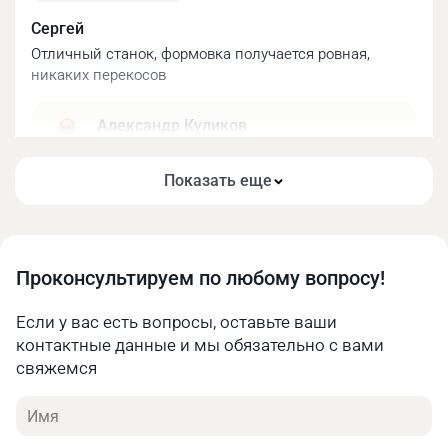
Сергей
Отличный станок, формовка получается ровная,
никаких перекосов
Александр Куликов
Технический директор
ООО «МеталМастер»
Станок оборудован канавками для гибки прутков.
Показать еще
Добрый день! Благодарим за положительный
отзыв. Будем рады снова видеть Вас среди
наших покупателей! С уважением, компания
MetalMaster.
Проконсультируем по любому вопросу!
Если у вас есть вопросы, оставьте ваши
09.07.2026 в 20:20
контактные данные и мы обязательно с вами
свяжемся
Михаил
Прутки какого диаметра можно погнуть?
Имя