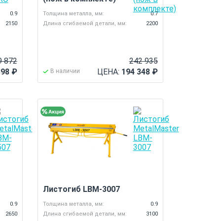
0.9
Толщина металла, мм:
0.7
2150
Длина сгибаемой детали, мм:
2200
9 872
242 935
898
₽
ЦЕНА:
194 348
₽
В наличии
Листогиб LBM-3007
0.9
Толщина металла, мм:
0.9
2650
Длина сгибаемой детали, мм:
3100