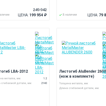
249 942
ЦЕНА:
199 954
₽
ЦЕНА:
79 
наличии
В наличии
тогиб LBA-2012
Листогиб AluBender 260
(нож в комплекте)
на металла, мм:
1.2
 сгибаемой детали, мм:
2140
Толщина металла, мм:
Длина сгибаемой детали, мм: