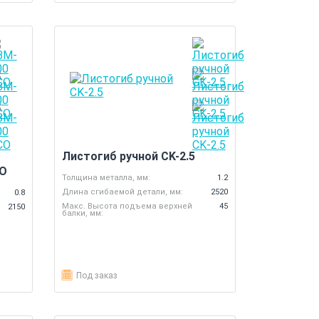
Листогиб ручной CK-2.5
CO
Толщина металла, мм:
1.2
Длина сгибаемой детали, мм:
2520
0.8
Макс. Высота подъема верхней
45
2150
балки, мм:
Под заказ