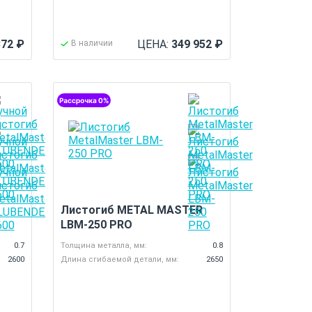
872
₽
ЦЕНА:
349 952
₽
В наличии
0
Листогиб METAL MASTER
LBM-250 PRO
0.7
Толщина металла, мм:
0.8
2600
Длина сгибаемой детали, мм:
2650