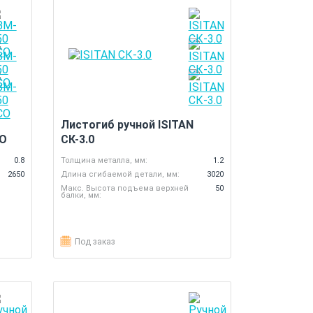
Листогиб ручной ISITAN
CO
СК-3.0
0.8
Толщина металла, мм:
1.2
2650
Длина сгибаемой детали, мм:
3020
Макс. Высота подъема верхней
50
балки, мм:
Под заказ