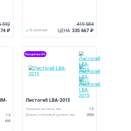
6 592
419 584
274
₽
ЦЕНА:
335 667
₽
В наличии
BM-
Листогиб LBA-2015
Толщина металла, мм:
1.5
Длина сгибаемой детали, мм:
2050
1.5
650