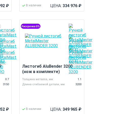
992
₽
ЦЕНА:
334 976
₽
В наличии
R
Листогиб AluBender 3200
(нож в комплекте)
0.7
Толщина металла, мм:
1.1
3150
Длина сгибаемой детали, мм:
3200
952
₽
ЦЕНА:
349 965
₽
В наличии