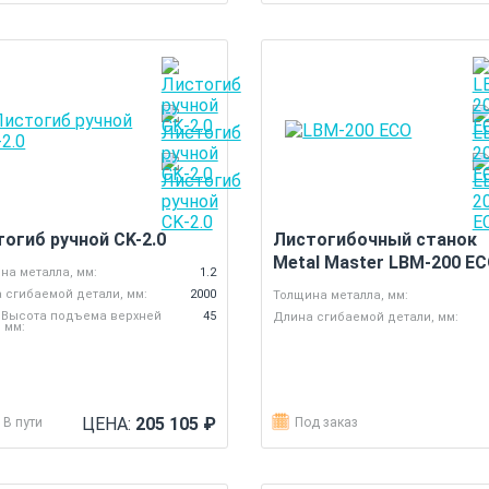
огиб ручной CK-2.0
Листогибочный станок
Metal Master LBM-200 E
на металла, мм:
1.2
 сгибаемой детали, мм:
2000
Толщина металла, мм:
 Высота подъема верхней
45
Длина сгибаемой детали, мм:
, мм:
ЦЕНА:
205 105
₽
В пути
Под заказ