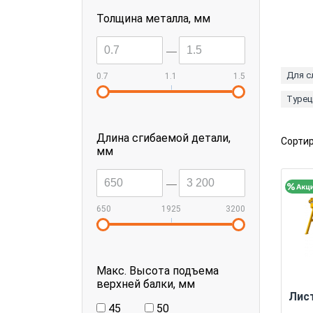
Толщина металла, мм
--
Для с
0.7
1.1
1.5
|
Турец
Длина сгибаемой детали,
Сортир
мм
--
650
1925
3200
|
Макс. Высота подъема
верхней балки, мм
Лис
45
50