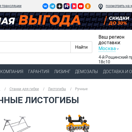
e трансляции
посмотреть на 
Ваш регион
доставки:
Москва
4-й Рощинский п
18с10
КОМПАНИЯ
ГАРАНТИЯ
ЛИЗИНГ
ДЕМОЗАЛЫ
ДОСТАВКА И 
я
Станки для гибки
Листогибы
Ручные
ЧНЫЕ ЛИСТОГИБЫ