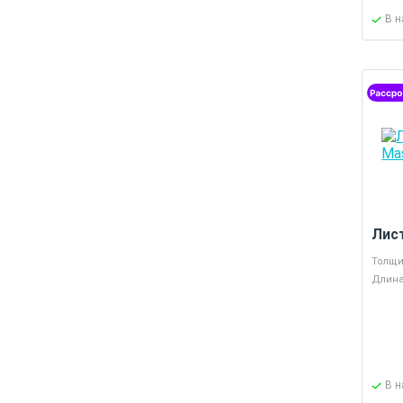
В 
Лис
Толщи
Длина
В 