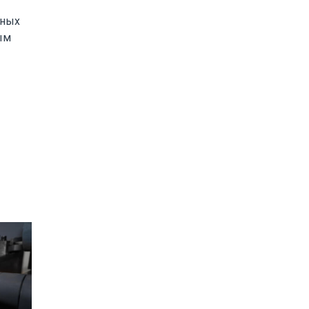
нных
ым