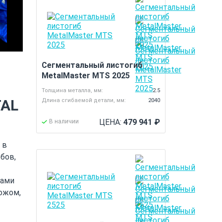
Cегментальный листогиб
MetalMaster MTS 2025
Толщина металла, мм:
2.5
AL
Длина сгибаемой детали, мм:
2040
ЦЕНА:
479 941
₽
В наличии
 в
бов,
рами
ожом,