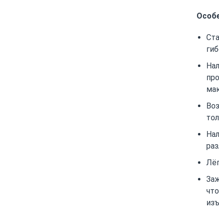
Особе
Ст
гиб
На
про
ма
Воз
то
На
раз
Лёг
Заж
что
изъ