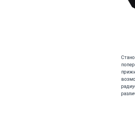
Стано
попер
прижи
возмо
радиу
разли