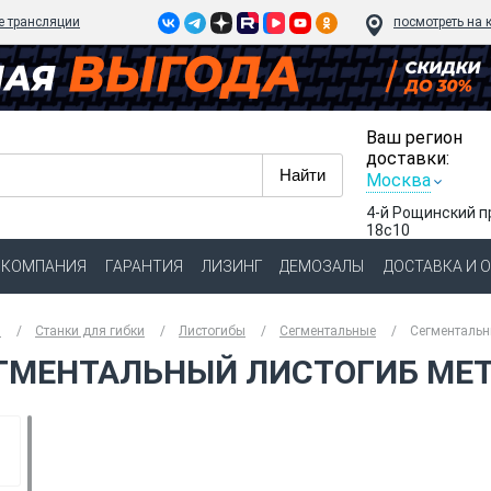
e трансляции
посмотреть на 
Ваш регион
доставки:
Москва
4-й Рощинский п
18с10
КОМПАНИЯ
ГАРАНТИЯ
ЛИЗИНГ
ДЕМОЗАЛЫ
ДОСТАВКА И 
я
Станки для гибки
Листогибы
Сегментальные
Сегментальн
ГМЕНТАЛЬНЫЙ ЛИСТОГИБ META