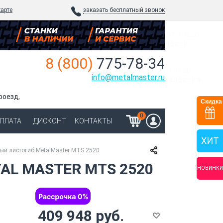
карте
заказать бесплатный звонок
сегодня
этот товар
купил 1 человек
8 (800)
775-78-34
сейчас
этот товар
info@metalmaster.ru
смотрят 3 человека
роезд,
Скидка
0
ОПЛАТА
ДИСКОНТ
КОНТАКТЫ
ХИТ
ый листогиб MetalMaster MTS 2520
L MASTER MTS 2520
НОВИНКИ
409 948 руб.