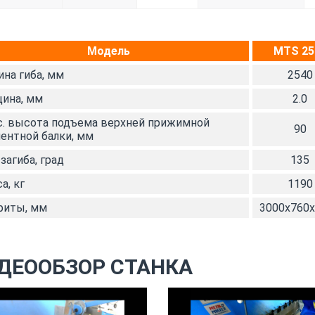
Модель
MTS 25
на гиба, мм
2540
ина, мм
2.0
. высота подъема верхней прижимной
90
ентной балки, мм
 загиба, град
135
а, кг
1190
риты, мм
3000х760
ДЕООБЗОР СТАНКА