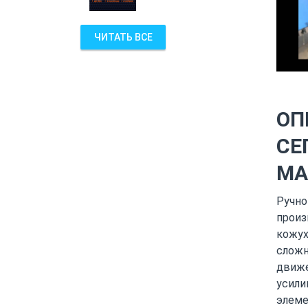
ЧИТАТЬ ВСЕ
ОП
СЕ
MA
Ручно
произ
кожух
сложн
движе
усили
элеме