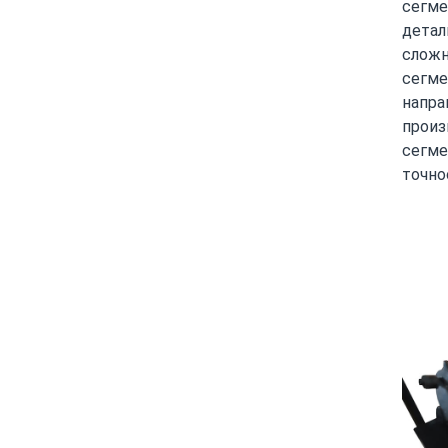
сегме
детал
сложн
сегме
напра
произ
сегме
точно