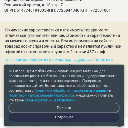
Рощинский проезд, д. 18, стр. 7
ОГРН: 5147746191005ИНН: 7725844340 КПП: 772501001
Технические характеристики и стоимость товара могут
отличаться. уточняйте наличие, стоимость и характеристики
на момент покупки и оплаты. Вся информация на сайте о
товарах носит справочный характер и не является публичной
офертой в соответствии с пунктом 2 статьи 437 гк рф.
Согласие на обработку персональных данных
|
Политика
обработки персональных данных
|
Пользовательское
соглашение
|
Политика использования куки-файлов
|
Мы используем файлы куки и сервис «Яндекс Метрика» для
обеспечения работы сайта, защиты от ботов и недобросовестного
Рекомендательные технологии
трафика, а также для анализа посещаемости. Продолжая
пользоваться сайтом, Вы соглашаетесь с обработкой данных в
соответствии с
Политикой обработки персональных данных
и
Политикой использования куки-файлов
. А ещё можно почитать,
что такое
рекомендательные технологии
.
Принять
Подробнее