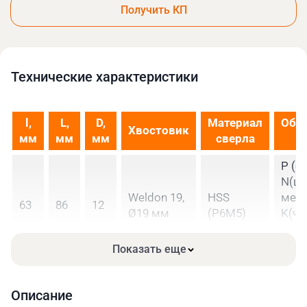
Получить КП
Технические xарактеристики
l,
L,
D,
Материал
Обр
Хвостовик
мм
мм
мм
сверла
P (ст
N(ц
Weldon 19,
HSS
мета
63
86
12
Ø19 мм
(Р6М5)
K(чуг
M(н
стал
Показать еще
Описание