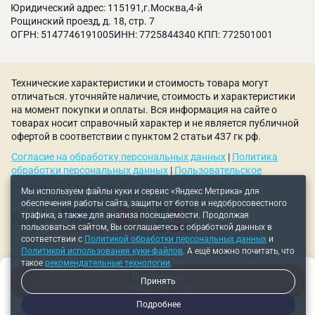
условиях
Юридический адрес: 115191,г.Москва,4-й
Сверхточная двугранная заточка обеспечивает
Рощинский проезд, д. 18, стр. 7
ОГРН: 5147746191005ИНН: 7725844340 КПП: 772501001
высокую скорость сверления
Многоразовая заточка продлевает срок
эксплуатации
Технические характеристики и стоимость товара могут
Отшлифованная рабочая поверхность позволяет
отличаться. уточняйте наличие, стоимость и характеристики
снизить сопротивление при сверлении и
на момент покупки и оплаты. Вся информация на сайте о
увеличить режущие свойства
товарах носит справочный характер и не является публичной
офертой в соответствии с пунктом 2 статьи 437 гк рф.
Широкий ассортимент адаптеров позволяет
Согласие на обработку персональных данных
|
Политика
использовать во многих сверлильных и фрезерных
обработки персональных данных
|
Пользовательское
станках
соглашение
|
Политика использования куки-файлов
|
Мы используем файлы куки и сервис «Яндекс Метрика» для
Рекомендательные технологии
обеспечения работы сайта, защиты от ботов и недобросовестного
трафика, а также для анализа посещаемости. Продолжая
пользоваться сайтом, Вы соглашаетесь с обработкой данных в
соответствии с
Политикой обработки персональных данных
и
Политикой использования куки-файлов
. А ещё можно почитать, что
такое
рекомендательные технологии
.
В корзину
Принять
Товар в наличии
Подробнее