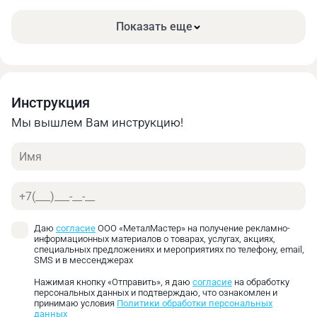
мм/мин
мм/об
Показать еще
Низкоуглеродистая
25
0.08‑0.13
сталь ≤ 500 н/мм²
Среднеуглеродистая
20
0.08‑0.13
сталь ≤ 750 н/мм²
Инструкция
Мы вышлем Вам инструкцию!
Высокоуглеродистая
13
0.05‑0.1
сталь ≤ 900 н/мм²
Имя
Легированная
инструментальная
10
0.05‑0.1
Телефон
сталь ≤ 1200 н/мм²
Даю
согласие
ООО «МеталМастер» на получение рекламно-
Углеродистая
информационных материалов о товарах, услугах, акциях,
инструментальная
7
0.05‑0.1
специальных предложениях и мероприятиях по телефону, email,
SMS и в мессенджерах
сталь ≤ 1400 н/мм²
Нажимая кнопку «Отправить», я даю
согласие
на обработку
Нержавеющая сталь
12
0.05‑0.1
персональных данных и подтверждаю, что ознакомлен и
принимаю условия
Политики обработки персональных
данных