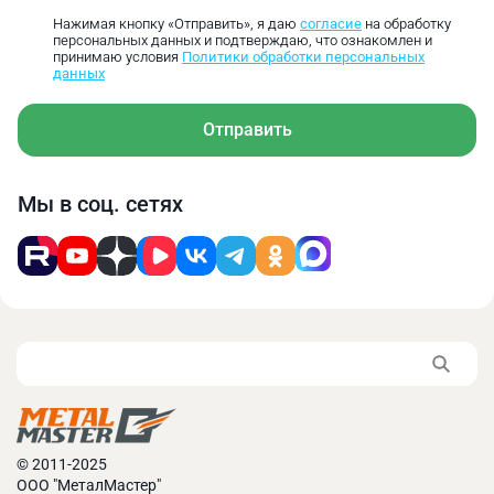
инструментальная
265‑159
152‑106
103‑80
Нажимая кнопку «Отправить», я даю
согласие
на обработку
персональных данных и подтверждаю, что ознакомлен и
сталь
принимаю условия
Политики обработки персональных
данных
Углеродистая
инструментальная
186‑111
106‑74
72‑56
Отправить
сталь
Нержавеющая сталь
218‑191
182‑127
123‑96
Мы в соц. сетях
Алюминий
1327‑796
758‑531
514‑398
Чугун
478‑287
273‑191
185‑143
Литая медь
1062‑637
607‑425
411‑318
Основные преимущества:
Изготовлены из быстрорежущей стали, что
© 2011-2025
позволяет сверлить многие металлы в любых
ООО "МеталМастер"