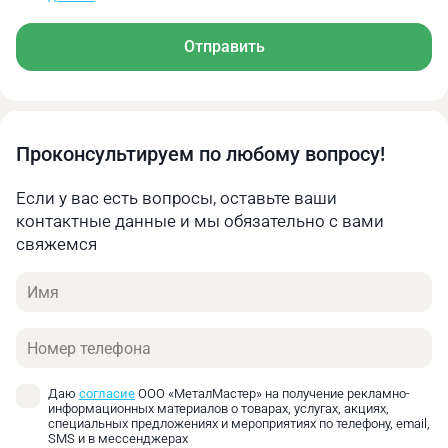
Алюминий
50
0.1‑0.15
Чугун
18
0.07‑0.12
Отправить
Литая медь
40
0.08‑0.13
Рекомендуемая скорость вращения режущего
инструмента, об/мин
Проконсультируем по любому вопросу!
Диаметр сверла
Ø
Ø
Если у вас есть вопросы, оставьте ваши
Ø 12‑20
21‑30
31‑40
Материал
контактные данные и мы обязательно с вами
свяжемся
Низкоуглеродистая
663‑398
379‑265
257‑199
сталь
Имя
Среднеуглеродистая
531‑318
303‑212
205‑159
Телефон
сталь
Высокоуглеродистая
345‑207
197‑138
134‑104
Даю
согласие
ООО «МеталМастер» на получение рекламно-
сталь
информационных материалов о товарах, услугах, акциях,
специальных предложениях и мероприятиях по телефону, email,
SMS и в мессенджерах
Легированная