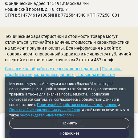
условиях
Юридический адрес: 115191,г.Москва,4-й
Сверхточная двугранная заточка обеспечивает
Рощинский проезд, д. 18, стр. 7
ОГРН: 5147746191005ИНН: 7725844340 КПП: 772501001
высокую скорость сверления
Многоразовая заточка продлевает срок
эксплуатации
Технические характеристики и стоимость товара могут
Отшлифованная рабочая поверхность позволяет
отличаться. уточняйте наличие, стоимость и характеристики
снизить сопротивление при сверлении и
на момент покупки и оплаты. Вся информация на сайте о
увеличить режущие свойства
товарах носит справочный характер и не является публичной
офертой в соответствии с пунктом 2 статьи 437 гк рф.
Широкий ассортимент адаптеров позволяет
Согласие на обработку персональных данных
|
Политика
использовать во многих сверлильных и фрезерных
обработки персональных данных
|
Пользовательское
станках
соглашение
|
Политика использования куки-файлов
|
Мы используем файлы куки и сервис «Яндекс Метрика» для
Рекомендательные технологии
обеспечения работы сайта, защиты от ботов и недобросовестного
трафика, а также для анализа посещаемости. Продолжая
пользоваться сайтом, Вы соглашаетесь с обработкой данных в
соответствии с
Политикой обработки персональных данных
и
Политикой использования куки-файлов
. А ещё можно почитать, что
такое
рекомендательные технологии
.
В корзину
Принять
Товар в наличии
Подробнее