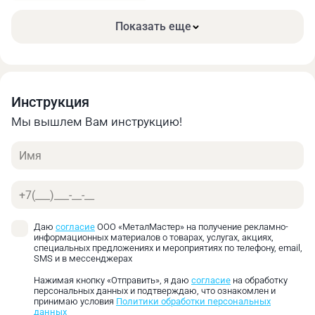
мм/мин
мм/об
Показать еще
Низкоуглеродистая
25
0.08‑0.13
сталь ≤ 500 н/мм²
Среднеуглеродистая
20
0.08‑0.13
сталь ≤ 750 н/мм²
Инструкция
Мы вышлем Вам инструкцию!
Высокоуглеродистая
13
0.05‑0.1
сталь ≤ 900 н/мм²
Имя
Легированная
инструментальная
10
0.05‑0.1
Телефон
сталь ≤ 1200 н/мм²
Даю
согласие
ООО «МеталМастер» на получение рекламно-
Углеродистая
информационных материалов о товарах, услугах, акциях,
инструментальная
7
0.05‑0.1
специальных предложениях и мероприятиях по телефону, email,
SMS и в мессенджерах
сталь ≤ 1400 н/мм²
Нажимая кнопку «Отправить», я даю
согласие
на обработку
Нержавеющая сталь
12
0.05‑0.1
персональных данных и подтверждаю, что ознакомлен и
принимаю условия
Политики обработки персональных
данных