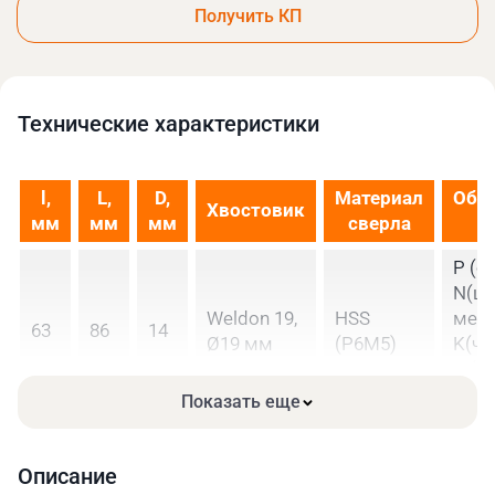
Получить КП
Технические xарактеристики
l,
L,
D,
Материал
Обр
Хвостовик
мм
мм
мм
сверла
P (ст
N(ц
Weldon 19,
HSS
мета
63
86
14
Ø19 мм
(Р6М5)
K(чуг
M(н
стал
Показать еще
Описание