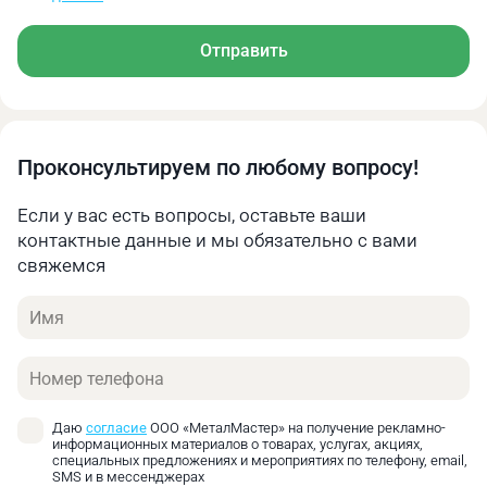
Алюминий
50
0.1‑0.15
Чугун
18
0.07‑0.12
Отправить
Литая медь
40
0.08‑0.13
Рекомендуемая скорость вращения режущего
инструмента, об/мин
Проконсультируем по любому вопросу!
Диаметр сверла
Ø
Ø
Если у вас есть вопросы, оставьте ваши
Ø 12‑20
21‑30
31‑40
Материал
контактные данные и мы обязательно с вами
свяжемся
Низкоуглеродистая
663‑398
379‑265
257‑199
сталь
Имя
Среднеуглеродистая
531‑318
303‑212
205‑159
Телефон
сталь
Высокоуглеродистая
345‑207
197‑138
134‑104
Даю
согласие
ООО «МеталМастер» на получение рекламно-
сталь
информационных материалов о товарах, услугах, акциях,
специальных предложениях и мероприятиях по телефону, email,
SMS и в мессенджерах
Легированная