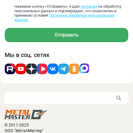
инструментальная
265‑159
152‑106
103‑80
Нажимая кнопку «Отправить», я даю
согласие
на обработку
персональных данных и подтверждаю, что ознакомлен и
сталь
принимаю условия
Политики обработки персональных
данных
Углеродистая
инструментальная
186‑111
106‑74
72‑56
Отправить
сталь
Нержавеющая сталь
218‑191
182‑127
123‑96
Мы в соц. сетях
Алюминий
1327‑796
758‑531
514‑398
Чугун
478‑287
273‑191
185‑143
Литая медь
1062‑637
607‑425
411‑318
Основные преимущества:
Изготовлены из быстрорежущей стали, что
© 2011-2025
позволяет сверлить многие металлы в любых
ООО "МеталМастер"