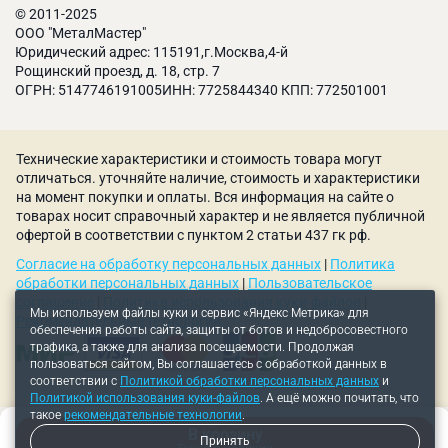
условиях
© 2011-2025
Сверхточная двугранная заточка обеспечивает
ООО "МеталМастер"
Юридический адрес: 115191,г.Москва,4-й
высокую скорость сверления
Рощинский проезд, д. 18, стр. 7
Многоразовая заточка продлевает срок
ОГРН: 5147746191005ИНН: 7725844340 КПП: 772501001
эксплуатации
Отшлифованная рабочая поверхность позволяет
снизить сопротивление при сверлении и
Технические характеристики и стоимость товара могут
увеличить режущие свойства
отличаться. уточняйте наличие, стоимость и характеристики
на момент покупки и оплаты. Вся информация на сайте о
Широкий ассортимент адаптеров позволяет
товарах носит справочный характер и не является публичной
использовать во многих сверлильных и фрезерных
офертой в соответствии с пунктом 2 статьи 437 гк рф.
станках
Согласие на обработку персональных данных
|
Политика
обработки персональных данных
|
Пользовательское
соглашение
|
Политика использования куки-файлов
|
Мы используем файлы куки и сервис «Яндекс Метрика» для
Рекомендательные технологии
обеспечения работы сайта, защиты от ботов и недобросовестного
трафика, а также для анализа посещаемости. Продолжая
пользоваться сайтом, Вы соглашаетесь с обработкой данных в
соответствии с
Политикой обработки персональных данных
и
Политикой использования куки-файлов
. А ещё можно почитать, что
такое
рекомендательные технологии
.
В корзину
Принять