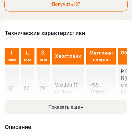
Получить КП
Технические xарактеристики
l,
L,
D,
Материал
Обр
Хвостовик
мм
мм
мм
сверла
P (ст
N(ц
Weldon 19,
HSS
мета
63
86
29
Ø19 мм
(Р6М5)
K(чуг
M(н
стал
Показать еще
Описание