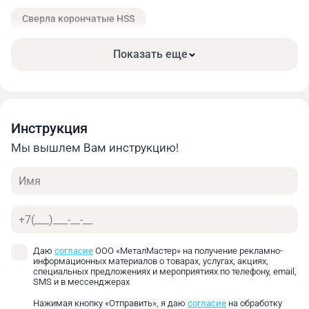
мм/мин
мм/об
Сверла корончатые HSS
Низкоуглеродистая
25
0.08‑0.13
сталь ≤ 500 н/мм²
Показать еще
Среднеуглеродистая
20
0.08‑0.13
сталь ≤ 750 н/мм²
Высокоуглеродистая
Инструкция
13
0.05‑0.1
сталь ≤ 900 н/мм²
Мы вышлем Вам инструкцию!
Легированная
Имя
инструментальная
10
0.05‑0.1
сталь ≤ 1200 н/мм²
Телефон
Углеродистая
инструментальная
7
0.05‑0.1
Даю
согласие
ООО «МеталМастер» на получение рекламно-
сталь ≤ 1400 н/мм²
информационных материалов о товарах, услугах, акциях,
специальных предложениях и мероприятиях по телефону, email,
Нержавеющая сталь
12
0.05‑0.1
SMS и в мессенджерах
Нажимая кнопку «Отправить», я даю
согласие
на обработку