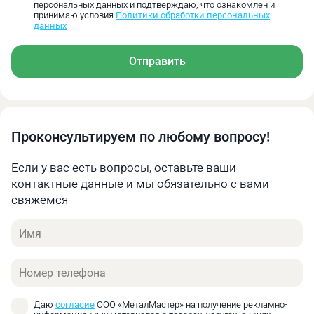
Алюминий
50
0.1‑0.15
персональных данных и подтверждаю, что ознакомлен и
принимаю условия
Политики обработки персональных
данных
Чугун
18
0.07‑0.12
Литая медь
40
0.08‑0.13
Отправить
Рекомендуемая скорость вращения режущего
инструмента, об/мин
Диаметр сверла
Ø
Ø
Проконсультируем по любому вопросу!
Ø 12‑20
21‑30
31‑40
Материал
Если у вас есть вопросы, оставьте ваши
Низкоуглеродистая
контактные данные и мы обязательно с вами
663‑398
379‑265
257‑199
сталь
свяжемся
Среднеуглеродистая
Имя
531‑318
303‑212
205‑159
сталь
Телефон
Высокоуглеродистая
345‑207
197‑138
134‑104
сталь
Даю
согласие
ООО «МеталМастер» на получение рекламно-
Легированная