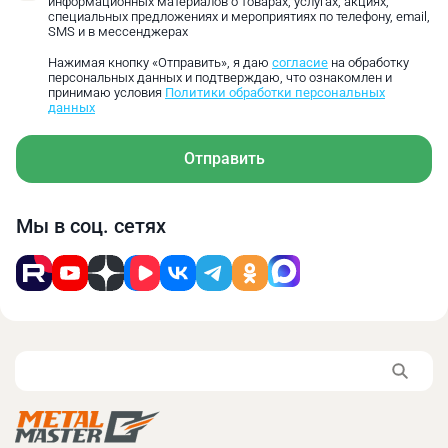
информационных материалов о товарах, услугах, акциях,
инструментальная
265‑159
152‑106
103‑80
специальных предложениях и мероприятиях по телефону, email,
SMS и в мессенджерах
сталь
Нажимая кнопку «Отправить», я даю
согласие
на обработку
Углеродистая
персональных данных и подтверждаю, что ознакомлен и
принимаю условия
Политики обработки персональных
инструментальная
186‑111
106‑74
72‑56
данных
сталь
Отправить
Нержавеющая сталь
218‑191
182‑127
123‑96
Алюминий
1327‑796
758‑531
514‑398
Мы в соц. сетях
Чугун
478‑287
273‑191
185‑143
Литая медь
1062‑637
607‑425
411‑318
Основные преимущества:
Изготовлены из быстрорежущей стали, что
позволяет сверлить многие металлы в любых