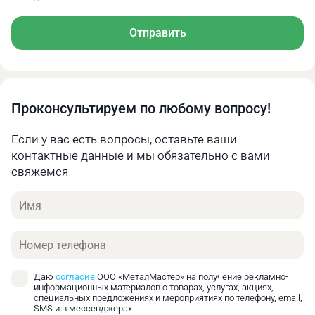
Алюминий
90
0,1‑0,15
Отправить
Чугун
38
0,07‑0,12
Литая медь
35
0,08‑0,13
Проконсультируем по любому вопросу!
Рекомендуемая скорость вращения режущего
инструмента, об/мин
Если у вас есть вопросы, оставьте ваши
Диаметр сверла
контактные данные и мы обязательно с вами
Ø
Ø 12‑25
Ø 26‑40
свяжемся
41‑50
Материал
Имя
Низкоуглеродистая
982‑510
490‑318
311‑25
сталь
Телефон
Среднеуглеродистая
982‑471
453‑295
287‑23
сталь
Даю
согласие
ООО «МеталМастер» на получение рекламно-
информационных материалов о товарах, услугах, акциях,
Высокоуглеродистая
специальных предложениях и мероприятиях по телефону, email,
929‑446
429‑279
272‑22
сталь
SMS и в мессенджерах