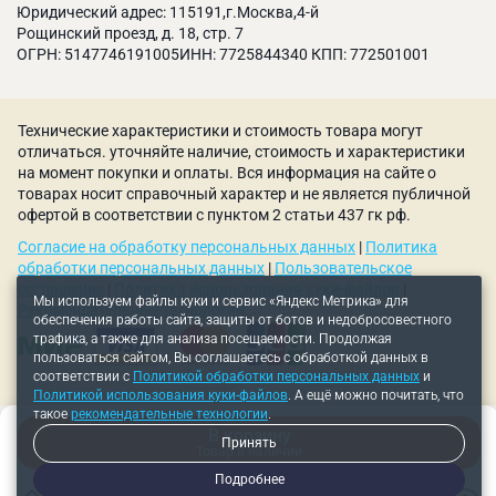
условиях
Юридический адрес: 115191,г.Москва,4-й
Рощинский проезд, д. 18, стр. 7
Сверхточная двугранная заточка обеспечивает
ОГРН: 5147746191005ИНН: 7725844340 КПП: 772501001
высокую скорость сверления
Многоразовая заточка продлевает срок
эксплуатации
Технические характеристики и стоимость товара могут
Отшлифованная рабочая поверхность позволяет
отличаться. уточняйте наличие, стоимость и характеристики
снизить сопротивление при сверлении и
на момент покупки и оплаты. Вся информация на сайте о
увеличить режущие свойства
товарах носит справочный характер и не является публичной
Широкий ассортимент адаптеров позволяет
офертой в соответствии с пунктом 2 статьи 437 гк рф.
использовать во многих сверлильных и
Согласие на обработку персональных данных
|
Политика
фрезерных станках
обработки персональных данных
|
Пользовательское
соглашение
|
Политика использования куки-файлов
|
Мы используем файлы куки и сервис «Яндекс Метрика» для
Рекомендательные технологии
обеспечения работы сайта, защиты от ботов и недобросовестного
трафика, а также для анализа посещаемости. Продолжая
пользоваться сайтом, Вы соглашаетесь с обработкой данных в
соответствии с
Политикой обработки персональных данных
и
Политикой использования куки-файлов
. А ещё можно почитать, что
такое
рекомендательные технологии
.
В корзину
Принять
Товар в наличии
Подробнее