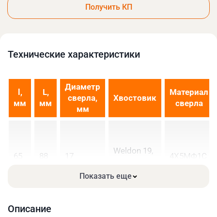
Получить КП
Технические xарактеристики
Диаметр
l,
L,
Материал
сверла,
Хвостовик
мм
мм
сверла
мм
Weldon 19,
65
88
17
4Х5МФ1С
Ø19 мм
Показать еще
Описание