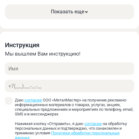
Материал
Скорость
Скорость
резания Vc,
подачи,
Показать еще
м/мин
мм/об
Низкоуглеродистая
40
0,08‑0,13
сталь ≤ 500 н/мм²
Инструкция
Среднеуглеродистая
37
0,08‑0,13
Мы вышлем Вам инструкцию!
сталь ≤ 750 н/мм²
Имя
Высокоуглеродистая
35
0,05‑0,1
сталь ≤ 900 н/мм²
Телефон
Легированная
инструментальная
30
0,05‑0,1
сталь ≤ 1200 н/мм²
Даю
согласие
ООО «МеталМастер» на получение рекламно-
информационных материалов о товарах, услугах, акциях,
специальных предложениях и мероприятиях по телефону, email,
Углеродистая
SMS и в мессенджерах
инструментальная
25
0,05‑0,1
Нажимая кнопку «Отправить», я даю
согласие
на обработку
сталь ≤ 1400 н/мм²
персональных данных и подтверждаю, что ознакомлен и
принимаю условия
Политики обработки персональных
данных
Нержавеющая сталь
20
0,05‑0,1