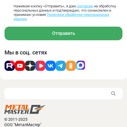
Нажимая кнопку «Отправить», я даю
согласие
на обработку
Легированная
персональных данных и подтверждаю, что ознакомлен и
инструментальная
796‑382
367‑239
233‑19
принимаю условия
Политики обработки персональных
данных
сталь
Углеродистая
Отправить
инструментальная
663‑318
306‑199
194‑15
сталь
Мы в соц. сетях
Нержавеющая сталь
531‑255
245‑159
155‑12
Алюминий
2389‑1146
1102‑735
699‑57
Чугун
1592‑764
735‑478
466‑38
Литая медь
929‑446
429‑279
272‑22
Основные преимущества:
Изготовлены из быстрорежущей стали, что
© 2011-2025
позволяет сверлить многие металлы в любых
ООО "МеталМастер"