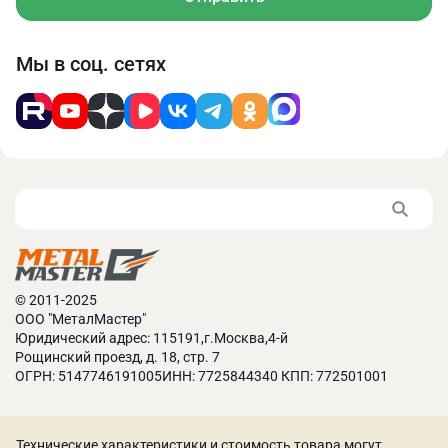
Основные преимущества:
Мы в соц. сетях
Изготовлены из быстрорежущей стали, что
позволяет сверлить многие металлы в любых
условиях
Сверхточная двугранная заточка обеспечивает
высокую скорость сверления
Многоразовая заточка продлевает срок
эксплуатации
Отшлифованная рабочая поверхность позволяет
снизить сопротивление при сверлении и
увеличить режущие свойства
© 2011-2025
Широкий ассортимент адаптеров позволяет
ООО "МеталМастер"
использовать во многих сверлильных и
Юридический адрес: 115191,г.Москва,4-й
фрезерных станках
Рощинский проезд, д. 18, стр. 7
ОГРН: 5147746191005ИНН: 7725844340 КПП: 772501001
Технические характеристики и стоимость товара могут