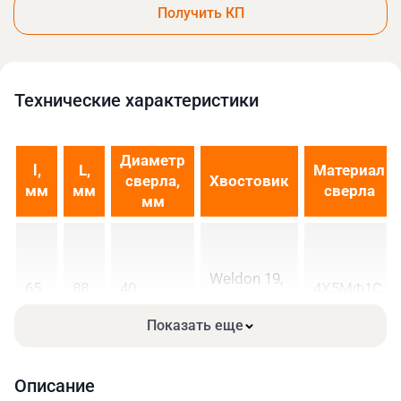
Получить КП
Технические xарактеристики
Диаметр
l,
L,
Материал
сверла,
Хвостовик
мм
мм
сверла
мм
Weldon 19,
65
88
40
4Х5МФ1С
Ø19 мм
Показать еще
Описание