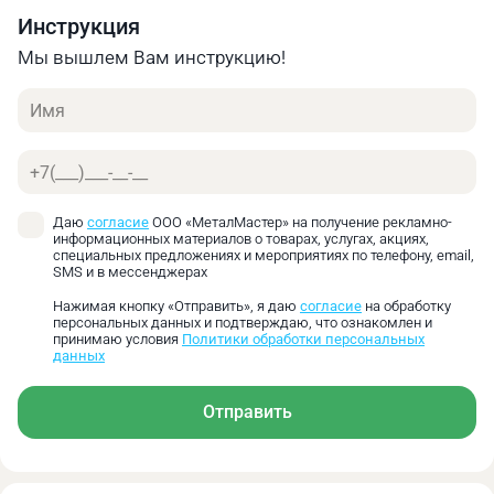
Инструкция
Углеродистая
инструментальная
25
0,05‑0,1
Мы вышлем Вам инструкцию!
сталь ≤ 1400 н/мм²
Имя
Нержавеющая сталь
20
0,05‑0,1
Телефон
Алюминий
90
0,1‑0,15
Чугун
38
0,07‑0,12
Даю
согласие
ООО «МеталМастер» на получение рекламно-
информационных материалов о товарах, услугах, акциях,
Литая медь
35
0,08‑0,13
специальных предложениях и мероприятиях по телефону, email,
SMS и в мессенджерах
Рекомендуемая скорость вращения режущего
Нажимая кнопку «Отправить», я даю
согласие
на обработку
инструмента, об/мин
персональных данных и подтверждаю, что ознакомлен и
принимаю условия
Политики обработки персональных
данных
Диаметр сверла
Ø
Ø 12‑25
Ø 26‑40
41‑50
Материал
Отправить
Низкоуглеродистая
982‑510
490‑318
311‑25
сталь