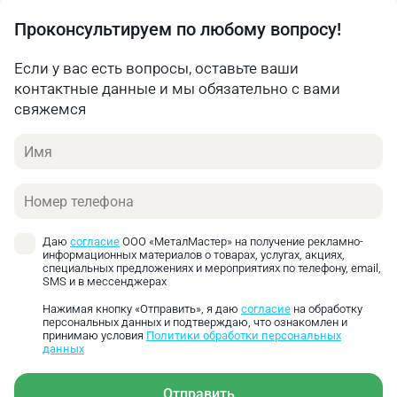
Среднеуглеродистая
Проконсультируем по любому вопросу!
982‑471
453‑295
287‑23
сталь
Если у вас есть вопросы, оставьте ваши
Высокоуглеродистая
929‑446
429‑279
272‑22
контактные данные и мы обязательно с вами
сталь
свяжемся
Легированная
Имя
инструментальная
796‑382
367‑239
233‑19
сталь
Телефон
Углеродистая
инструментальная
663‑318
306‑199
194‑15
Даю
согласие
ООО «МеталМастер» на получение рекламно-
сталь
информационных материалов о товарах, услугах, акциях,
специальных предложениях и мероприятиях по телефону, email,
Нержавеющая сталь
531‑255
245‑159
155‑12
SMS и в мессенджерах
Нажимая кнопку «Отправить», я даю
согласие
на обработку
Алюминий
2389‑1146
1102‑735
699‑57
персональных данных и подтверждаю, что ознакомлен и
принимаю условия
Политики обработки персональных
Чугун
1592‑764
735‑478
466‑38
данных
Литая медь
929‑446
429‑279
272‑22
Отправить