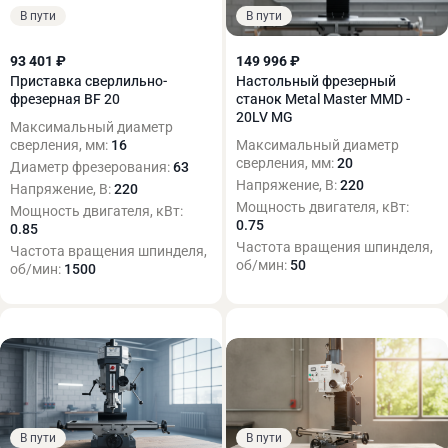
В пути
В пути
93 401 ₽
149 996 ₽
Приставка сверлильно-
Настольный фрезерный
фрезерная BF 20
станок Metal Master MMD -
20LV MG
Максимальный диаметр
сверления, мм:
16
Максимальный диаметр
сверления, мм:
20
Диаметр фрезерования:
63
Напряжение, В:
220
Напряжение, В:
220
Мощность двигателя, кВт:
Мощность двигателя, кВт:
0.75
0.85
Частота вращения шпинделя,
Частота вращения шпинделя,
об/мин:
50
об/мин:
1500
В пути
В пути