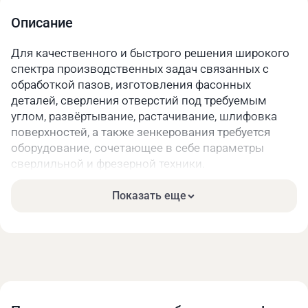
Описание
Для качественного и быстрого решения широкого
спектра производственных задач связанных с
обработкой пазов, изготовления фасонных
деталей, сверления отверстий под требуемым
углом, развёртывание, растачивание, шлифовка
поверхностей, а также зенкерования требуется
оборудование, сочетающее в себе параметры
сверлильной и фрезерной техники.
В каталоге на сайте компании MetalMaster
Показать еще
представлен широкий ассортимент сверлильно-
фрезерных станков. Реализуемое оборудование
полностью соответствует европейским
стандартам качества. Предлагаемая техника
отличается надёжностью, функциональностью, а
также длительным сроком службы. Станок
способен справиться даже со значительной