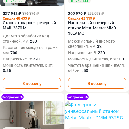
В наличии
В наличии
327 943 ₽
209 979 ₽
376 376 ₽
252 098 ₽
Скидка 48 433 ₽
Скидка 42 119 ₽
Станок токарно-фрезерный
Настольный фрезерный
MML 2870 M
станок Metal Master MMD -
30LV MG
Диаметр обработки над
станиной, мм:
280
Максимальный диаметр
сверления, мм:
32
Расстояние между центрами,
мм:
700
Напряжение, В:
220
Напряжение, В:
220
Мощность двигателя, кВт:
1.1
Мощность двигателя, кВт:
Частота вращения шпинделя,
0.85
об/мин:
50
В корзину
В корзину