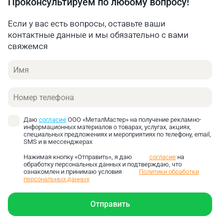
Проконсультируем по любому вопросу!
эксплуатационной нагрузкой, при этом
выполнение всех необходимых задач будет
Если у вас есть вопросы, оставьте ваши
выполнено с высочайшей точностью. На выходе
контактные данные и мы обязательно с вами
получаются заготовки идеального качества, без
свяжемся
каких-либо дефектов.
Имя
Телефон
Даю
согласие
ООО «МеталМастер» на получение рекламно-
информационных материалов о товарах, услугах, акциях,
специальных предложениях и мероприятиях по телефону, email,
SMS и в мессенджерах
Нажимая кнопку «Отправить», я даю
согласие
на
обработку персональных данных и подтверждаю, что
ознакомлен и принимаю условия
Политики обработки
персональных данных
Отправить