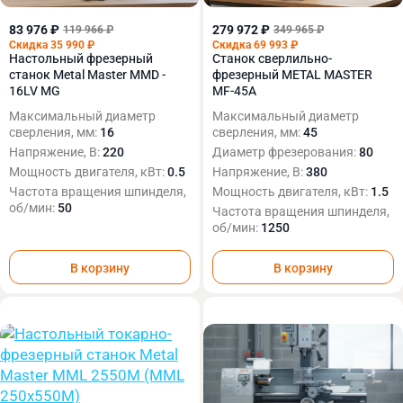
83 976 ₽
279 972 ₽
119 966 ₽
349 965 ₽
Скидка 35 990 ₽
Скидка 69 993 ₽
Настольный фрезерный
Станок сверлильно-
станок Metal Master MMD -
фрезерный METAL MASTER
16LV MG
MF-45A
Максимальный диаметр
Максимальный диаметр
сверления, мм:
16
сверления, мм:
45
Напряжение, В:
220
Диаметр фрезерования:
80
Мощность двигателя, кВт:
0.5
Напряжение, В:
380
Частота вращения шпинделя,
Мощность двигателя, кВт:
1.5
об/мин:
50
Частота вращения шпинделя,
об/мин:
1250
В корзину
В корзину