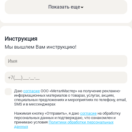
Перед установкой тисков на стол/верстак
Показать еще
необходимо их расконсервировать.
Установить тиски на стол/верстак и надежно
закрепить с помощью струбницы по ГОСТ 13152.
Закрепить заготовку в тисках, перемещая
Инструкция
подвижную губку с помощью ходового винта
без
Мы вышлем Вам инструкцию!
применения дополнительных удлинителей и
ударной нагрузки.
Имя
Смазку направляющих винтовой пары и других
трущихся поверхностей производить раз в смену с
Телефон
предварительной очисткой этих мест от стружки,
пыли, грязи.
Условия эксплуатации тисков – 3 ГОСТ 15150 в
Даю
согласие
ООО «МеталМастер» на получение рекламно-
закрытом помещении при отсутствии паров
информационных материалов о товарах, услугах, акциях,
специальных предложениях и мероприятиях по телефону, email,
агрессивных веществ, вызывающих коррозию
SMS и в мессенджерах
тисков.
Нажимая кнопку «Отправить», я даю
согласие
на обработку
КОМПЛЕКТНОСТЬ
персональных данных и подтверждаю, что ознакомлен и
принимаю условия
Политики обработки персональных
данных
В комплект входят: