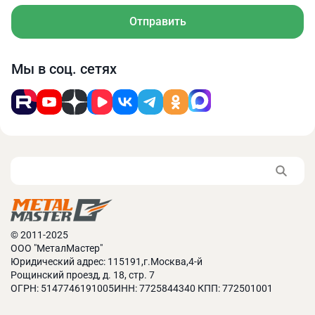
Можно ли забрать тиски самовывозом?
Отправить
Александр Куликов
Технический директор
Мы в соц. сетях
ООО «МеталМастер»
Здравствуйте! Наши менеджеры с
удовольствием ответят на все ваши вопросы по
оплате и способам получения товара, тел. 8 (800)
775-78-34
29.01.2025 в 16:18
Шилов Давид
© 2011-2025
Подскажите, какого размера наковальня?
ООО "МеталМастер"
Юридический адрес: 115191,г.Москва,4-й
Рощинский проезд, д. 18, стр. 7
Александр Куликов
ОГРН: 5147746191005ИНН: 7725844340 КПП: 772501001
Технический директор
ООО «МеталМастер»