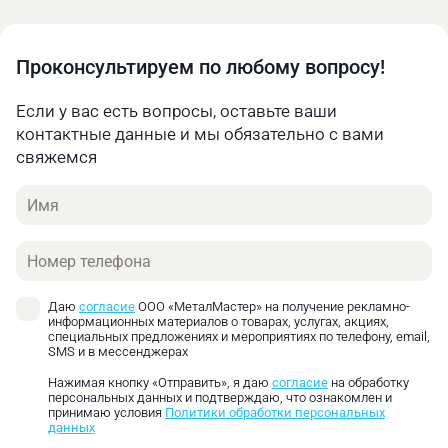
8 (499) 450-59-31. Наши менеджеры с
удовольствием помогут Вам оформить заказ и
поделятся подробной информацией по доставке
Проконсультируем по любому вопросу!
Если у вас есть вопросы, оставьте ваши
31.07.2025 в 16:03
контактные данные и мы обязательно с вами
свяжемся
ГЕОРГИЙ
Гарантию даете?
Имя
Александр Куликов
Телефон
Технический директор
ООО «МеталМастер»
Здравствуйте! Да, гарантия на тиски серии Metal
Даю
согласие
ООО «МеталМастер» на получение рекламно-
Master ТСПС - 1 год!
информационных материалов о товарах, услугах, акциях,
специальных предложениях и мероприятиях по телефону, email,
SMS и в мессенджерах
Нажимая кнопку «Отправить», я даю
согласие
на обработку
14.02.2025 в 17:38
персональных данных и подтверждаю, что ознакомлен и
принимаю условия
Политики обработки персональных
данных
Эрик