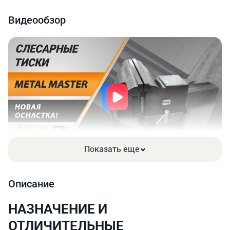
Усилие прижима, кг
400
Видеообзор
Размер наковальни, мм
28×38
Тип крепления
Струбцина
Габариты тисков, мм
180×150×70
Габариты упаковки, мм
190×160×80
Вес нетто/брутто, кг
1.65/1.7
Показать еще
Описание
НАЗНАЧЕНИЕ И
ОТЛИЧИТЕЛЬНЫЕ