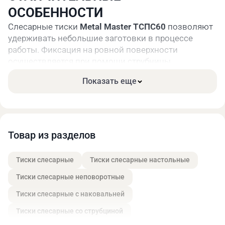
ОСОБЕННОСТИ
Cлесарные тиски
Metal Master ТСПС60
позволяют
удерживать небольшие заготовки в процессе
работы. Фиксация на ровной поверхности
осуществляется при помощи струбницы.
Наковальня позволяет производить обработку
Показать еще
молотком. Прочная конструкция отличается
стойкостью к повреждениям механического типа.
ТЕХНИЧЕСКИЕ
ХАРАКТЕРИСТИКИ
Товар из разделов
Тиски изготавливаются в соответствии с ISO 9001.
Установка тисков на рабочем столе/верстаке
Тиски слесарные
Тиски слесарные настольные
осуществляется с помощью струбницы.
Тиски слесарные неповоротные
Основные параметры, размеры и масса тисков
приведены в таблице с техническими
Тиски слесарные с наковальней
характеристиками.
Тиски слесарные со струбциной
УСЛОВИЯ ЭКСПЛУАТАЦИИ