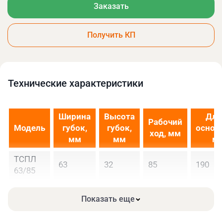
Заказать
Получить КП
Технические xарактеристики
Ширина
Высота
Дли
Рабочий
Модель
губок,
губок,
основ
ход, мм
мм
мм
м
ТСПЛ
63
32
85
190
63/85
Показать еще