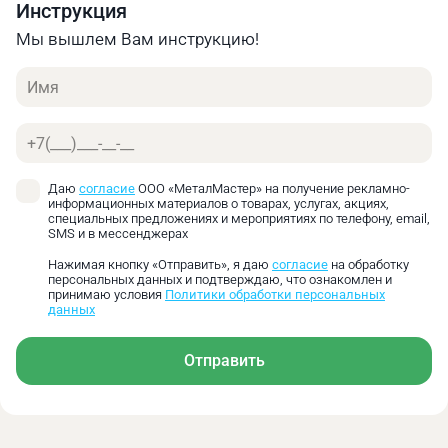
поверхностей достигает HRC 58-62. Подвижная и
Инструкция
неподвижная губки обеспечивают быстрый зажим.
Мы вышлем Вам инструкцию!
Неподвижная губка имеет цельную конструкцию с
корпусом тисов. Подвижная губка закреплена
Имя
зажимной планкой и винтами, имеет
горизонтальную и вертикальную проточку для
Телефон
фиксации цилиндрических заготовок.
Расхождение губок возможно от полного
смыкания до максимально возможного значения
Даю
согласие
ООО «МеталМастер» на получение рекламно-
информационных материалов о товарах, услугах, акциях,
для каждой модели модели.
специальных предложениях и мероприятиях по телефону, email,
SMS и в мессенджерах
Нажимая кнопку «Отправить», я даю
согласие
на обработку
персональных данных и подтверждаю, что ознакомлен и
принимаю условия
Политики обработки персональных
данных
Отправить