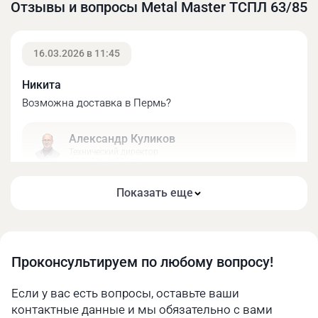
Отзывы и вопросы Metal Master ТCПЛ 63/85
16.03.2026 в 11:45
Никита
Возможна доставка в Пермь?
Александр Куликов
Рисунок 1 - Тиски станочные прецизионные
Технический директор
лекальные ТСПЛ 63/85
ООО «МеталМастер»
Подвижная губка
Здравствуйте! Наши менеджеры с
Показать еще
удовольствием ответят на все ваши вопросы по
Латунная муфта
оплате и доставке, тел. 8 (800) 775-78-34.
Корпус
Ходовой винт
Ручка
Проконсультируем по любому вопросу!
Зажимная пластина
16.03.2026 в 09:09
Винт с шестигранной головкой
Если у вас есть вопросы, оставьте ваши
Цилиндрический штифт
Алексей
контактные данные и мы обязательно с вами
Винт с шестигранной головкой
Есть гарантия на тиски?