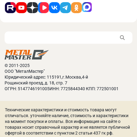
При длительном хранении детали тисков следует
очистить, смазать антикоррозийным маслом и
упаковать в полиэтиленовый пакет.
Комплектность
В стандартную комплектацию входят:
Тиски в сборе;
Торцевой гаечный ключ;
Т-образный ключ;
Зажимы для тисков;
© 2011-2025
Рабочий упор с основным болтом;
ООО "МеталМастер"
Позиционные шпоночные гайки;
Юридический адрес: 115191,г.Москва,4-й
Рощинский проезд, д. 18, стр. 7
Технический паспорт.
ОГРН: 5147746191005ИНН: 7725844340 КПП: 772501001
Технические характеристики и стоимость товара могут
отличаться. уточняйте наличие, стоимость и характеристики
на момент покупки и оплаты. Вся информация на сайте о
товарах носит справочный характер и не является публичной
офертой в соответствии с пунктом 2 статьи 437 гк рф.