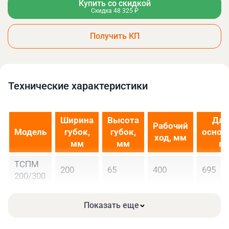
Купить со скидкой
Скидка 48 325 ₽
Получить КП
Технические xарактеристики
Ширина
Высота
Дли
Рабочий
Модель
губок,
губок,
основ
ход, мм
мм
мм
м
ТСПМ
200
65
400
695
200/300
Показать еще