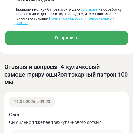
SMS и в мессенджерах
Нажимая кнопку «Отправить», я даю
согласие
на обработку
персональных данных и подтверждаю, что ознакомлен и
принимаю условия
Политики обработки персональных
данных
Отправить
Размер
D1,
D2,
D3,
H1,
h,
H,мм
Отзывы и вопросы 4-кулачковый
D
мм
мм
мм
мм
мм
самоцентрирующийся токарный патрон 100
мм
100
72
84
22
55
73
3,5
16.03.2026 в 09:23
Олег
Диапазон зажима
Он сильно тяжелее трёхкулачкового сотки?