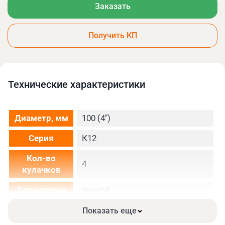
Заказать
Получить КП
Технические xарактеристики
Диаметр, мм
100 (4")
Серия
К12
Кол-во
4
кулачков
Тип патрона
ручной
Вид
Показать еще
закаленные
кулачков