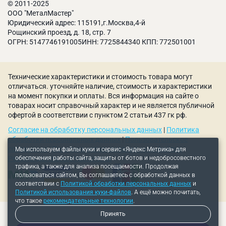
© 2011-2025
Комплектация
ООО "МеталМастер"
Юридический адрес: 115191,г.Москва,4-й
Токарный патрон 100 мм: 1 шт.
Рощинский проезд, д. 18, стр. 7
Прямые кулачки закаленные: 4 шт.
ОГРН: 5147746191005ИНН: 7725844340 КПП: 772501001
Обратные кулачки закаленные: 4 шт.
Ключ: 1 шт.
Болты крепежные: 3 шт.
Технические характеристики и стоимость товара могут
Технический паспорт.
отличаться. уточняйте наличие, стоимость и характеристики
на момент покупки и оплаты. Вся информация на сайте о
товарах носит справочный характер и не является публичной
офертой в соответствии с пунктом 2 статьи 437 гк рф.
Согласие на обработку персональных данных
|
Политика
обработки персональных данных
|
Пользовательское
соглашение
|
Политика использования куки-файлов
|
Мы используем файлы куки и сервис «Яндекс Метрика» для
обеспечения работы сайта, защиты от ботов и недобросовестного
Рекомендательные технологии
трафика, а также для анализа посещаемости. Продолжая
пользоваться сайтом, Вы соглашаетесь с обработкой данных в
соответствии с
Политикой обработки персональных данных
и
Политикой использования куки-файлов
. А ещё можно почитать,
что такое
рекомендательные технологии
.
Принять