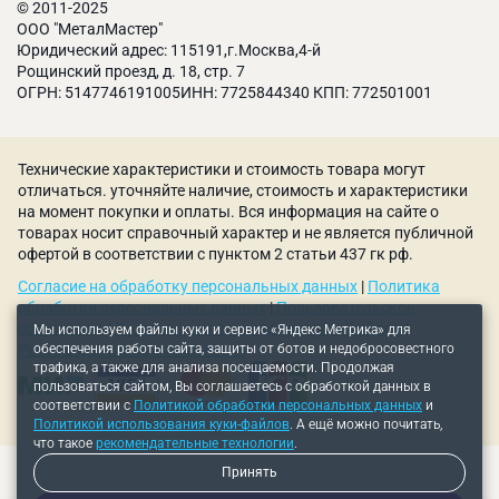
© 2011-2025
Комплектация
ООО "МеталМастер"
Юридический адрес: 115191,г.Москва,4-й
Токарный патрон 125 мм: 1 шт.
Рощинский проезд, д. 18, стр. 7
Прямые кулачки закаленные: 4 шт.
ОГРН: 5147746191005ИНН: 7725844340 КПП: 772501001
Обратные кулачки закаленные: 4 шт.
Ключ: 1 шт.
Болты крепежные: 3 шт.
Технические характеристики и стоимость товара могут
Технический паспорт.
отличаться. уточняйте наличие, стоимость и характеристики
на момент покупки и оплаты. Вся информация на сайте о
товарах носит справочный характер и не является публичной
офертой в соответствии с пунктом 2 статьи 437 гк рф.
Согласие на обработку персональных данных
|
Политика
обработки персональных данных
|
Пользовательское
соглашение
|
Политика использования куки-файлов
|
Мы используем файлы куки и сервис «Яндекс Метрика» для
обеспечения работы сайта, защиты от ботов и недобросовестного
Рекомендательные технологии
трафика, а также для анализа посещаемости. Продолжая
пользоваться сайтом, Вы соглашаетесь с обработкой данных в
соответствии с
Политикой обработки персональных данных
и
Политикой использования куки-файлов
. А ещё можно почитать,
что такое
рекомендательные технологии
.
Принять