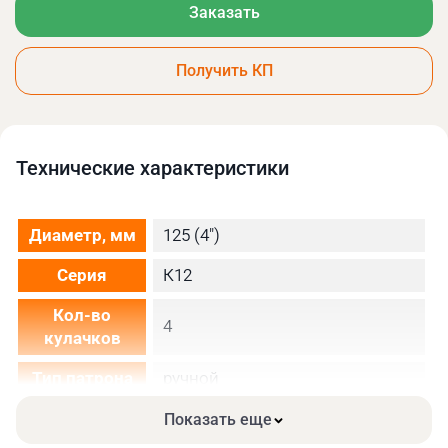
Заказать
Получить КП
Технические xарактеристики
Диаметр, мм
125 (4")
Серия
К12
Кол-во
4
кулачков
Тип патрона
ручной
Вид
Показать еще
закаленные
кулачков