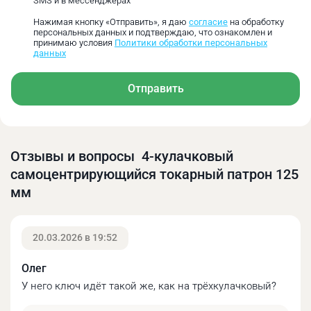
SMS и в мессенджерах
Нажимая кнопку «Отправить», я даю
согласие
на обработку
персональных данных и подтверждаю, что ознакомлен и
принимаю условия
Политики обработки персональных
данных
Отправить
Размер
D1,
D2,
D3,
H1,
h,
H,мм
Отзывы и вопросы 4-кулачковый
D
мм
мм
мм
мм
мм
самоцентрирующийся токарный патрон 125
мм
125
95
108
30
58
84
4
20.03.2026 в 19:52
Олег
Диапазон зажима
У него ключ идёт такой же, как на трёхкулачковый?