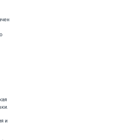
ачен
ю
кая
ки.
я и