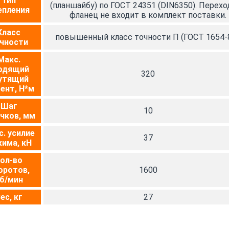
Тип
(планшайбу) по ГОСТ 24351 (DIN6350). Перех
епления
фланец не входит в комплект поставки.
Класс
повышенный класс точности П (ГОСТ 1654-8
чности
Макс.
одящий
320
утящий
ент, Н*м
Шаг
10
чков, мм
. усилие
37
има, кН
ол-во
оротов,
1600
б/мин
ес, кг
27