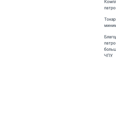
Компл
патро
Токар
миним
Благо
патро
больш
ЧПУ.