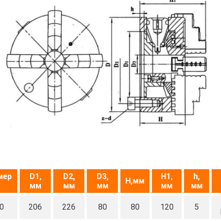
мер
D1,
D2,
D3,
H1,
h,
H,мм
мм
мм
мм
мм
мм
0
206
226
80
80
120
5