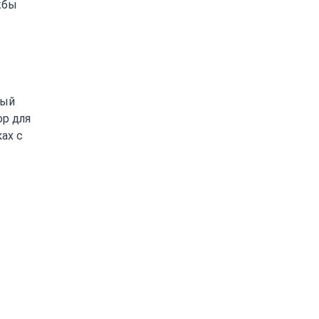
жбы
ный
ор для
ах с