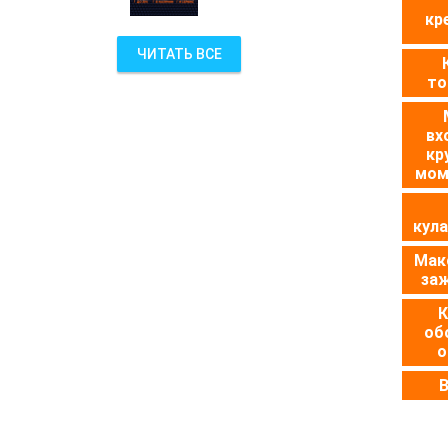
кр
ЧИТАТЬ ВСЕ
то
вх
кр
мом
кула
Макс
заж
К
об
о
В