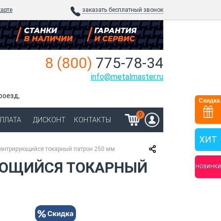
карте
заказать бесплатный звонок
8 (800)
775-78-34
сейчас
этот товар
info@metalmaster.ru
смотрят 3 человека
роезд,
Скидка
0
ОПЛАТА
ДИСКОНТ
КОНТАКТЫ
ХИТ
ентрирующийся токарный патрон 250 мм
УЮЩИЙСЯ ТОКАРНЫЙ
НОВИНКИ