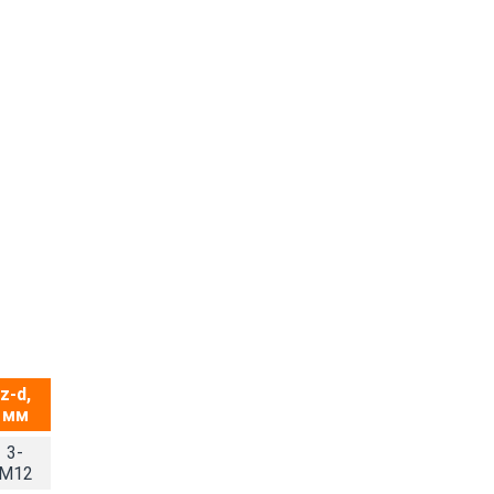
z-d,
мм
3-
M12