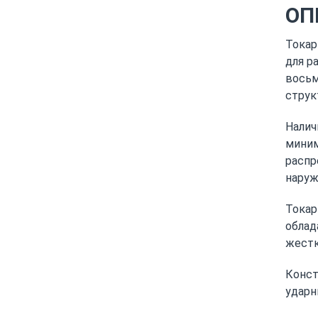
ОП
Токар
для р
восьм
струк
Налич
миним
распр
наруж
Токар
облад
жестк
Конст
ударн