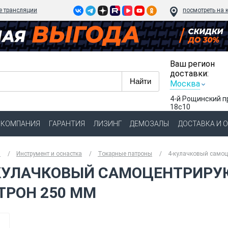
e трансляции
посмотреть на 
Ваш регион
доставки:
Москва
4-й Рощинский п
18с10
КОМПАНИЯ
ГАРАНТИЯ
ЛИЗИНГ
ДЕМОЗАЛЫ
ДОСТАВКА И 
я
Инструмент и оснастка
Токарные патроны
4-кулачковый самоц
КУЛАЧКОВЫЙ САМОЦЕНТРИР
ТРОН 250 ММ