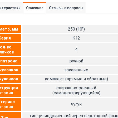
ктеристики
Описание
Отзывы и вопросы
метр, мм
250 (10")
Серия
К12
ол-во
4
лачков
 патрона
ручной
кулачков
закаленные
кулачков
комплект (прямые и обратные)
струкция
спирально-реечный
атрона
(самоцентрирующийся)
териал
чугун
атрона
тип цилиндрический через переходной фла